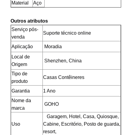
Material
Aço
Outros atributos
Serviço pós-
Suporte técnico online
venda
Aplicação
Moradia
Local de
Shenzhen, China
Origem
Tipo de
Casas Contêineres
produto
Garantia
1 Ano
Nome da
GOHO
marca
Garagem, Hotel, Casa, Quiosque,
Casa
Produtos
Quem
Fábrica
Uso
Cabine, Escritório, Posto de guarda,
Somos
resort,