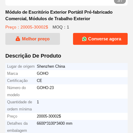
3/7
Módulo de Escritório Exterior Portátil Pré-fabricado
Comercial, Módulos de Trabalho Exterior
Preço：20005-30002$
MOQ：1
Melhor preço
Converse agora
Descrição De Produto
Lugar de origem
Shenzhen China
Marca
GOHO
Certificação
CE
Número do
GOHO-23
modelo
Quantidade de
1
ordem mínima
Preço
20005-30002$
Detalhes da
6600*3100*3400 mm
embalagem