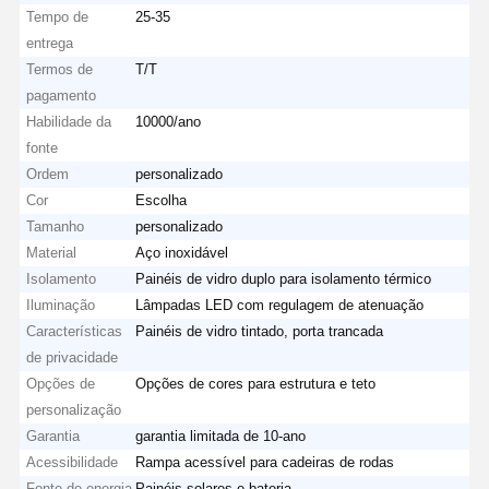
Tempo de
25-35
entrega
Termos de
T/T
pagamento
Habilidade da
10000/ano
fonte
Ordem
personalizado
Cor
Escolha
Tamanho
personalizado
Material
Aço inoxidável
Isolamento
Painéis de vidro duplo para isolamento térmico
Iluminação
Lâmpadas LED com regulagem de atenuação
Características
Painéis de vidro tintado, porta trancada
de privacidade
Opções de
Opções de cores para estrutura e teto
personalização
Garantia
garantia limitada de 10-ano
Acessibilidade
Rampa acessível para cadeiras de rodas
Fonte de energia
Painéis solares e bateria