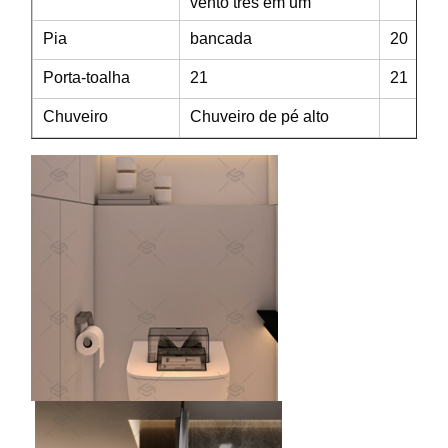
vento três em um
Pia
bancada
20
Porta-toalha
21
21
Chuveiro
Chuveiro de pé alto
e