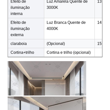
Efeito de
Luz Amarela Quente de
13
iluminação
3000K
interna
Efeito de
Luz Branca Quente de
14
iluminação
4000K
externa
claraboia
(Opcional)
15
Cortina+trilho
Cortina e trilho (opcional)
fer