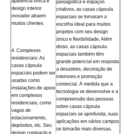
aparência única e 
paisagística e espaços 
design interior 
criativos, as casas cápsula 
inovador atraem 
espaciais se tornaram a 
muitos clientes.
escolha ideal para muitos 
projetos com seu design 
único e flexibilidade. Além 
disso, as casas cápsula 
4. Complexos 
espaciais também têm 
residenciais: As 
grande potencial em resposta 
casas cápsula 
a desastres, decoração de 
espaciais podem ser 
interiores e promoção 
usadas como 
comercial. À medida que a 
instalações de apoio 
tecnologia se desenvolve e a 
em complexos 
compreensão das pessoas 
residenciais, como 
sobre casas cápsula 
vagas de 
espaciais se aprofunda, suas 
estacionamento, 
aplicações em vários campos 
depósitos, etc. Seu 
se tornarão mais diversas.
design compacto e 