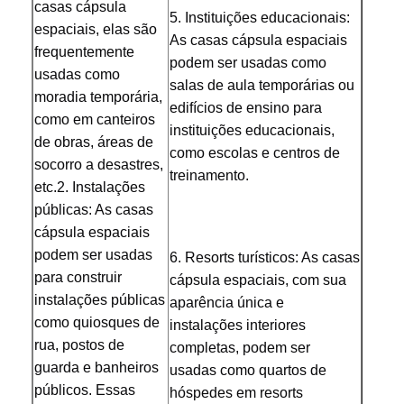
casas cápsula 
calefator elétrico da sauna
5. Instituições educacionais: 
espaciais, elas são 
As casas cápsula espaciais 
Acessórios de sauna
frequentemente 
podem ser usadas como 
usadas como 
salas de aula temporárias ou 
Mobiliário de escritório
moradia temporária, 
edifícios de ensino para 
como em canteiros 
condicionador de ar portátil
instituições educacionais, 
de obras, áreas de 
como escolas e centros de 
Kit de ventilação para janela de ar condicionado
socorro a desastres, 
treinamento.
etc.
2. Instalações 
públicas: As casas 
cápsula espaciais 
podem ser usadas 
6. Resorts turísticos: As casas 
para construir 
cápsula espaciais, com sua 
instalações públicas 
aparência única e 
como quiosques de 
instalações interiores 
rua, postos de 
completas, podem ser 
guarda e banheiros 
usadas como quartos de 
públicos. Essas 
hóspedes em resorts 