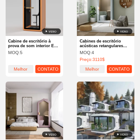
Cabine de escritório à
Cabines de escritório
prova de som interior Eco-
acústicas retangulares
friendly com instalação
para casa, à prova de
MOQ:
5
MOQ:
4
independente
som, cabine telefônica,
Preço:
3110$
escritório
Melhor
CONTATO
Melhor
CONTATO
preço
preço