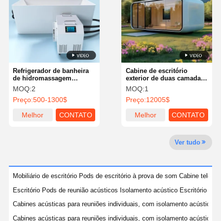
Controle De
Fale
Notícias
Converse
Qualidade
Conosco
Agora
Refrigerador de banheira
Cabine de escritório
Vagem à prova de som do escritório
de hidromassagem
exterior de duas camadas
acrílica independente
à prova de som Alta
MOQ:
2
MOQ:
1
Pod de escritório ao ar livre
0.8/1/2HP Desinfecção UV
durabilidade para parque
Preço:
500-1300$
Preço:
12005$
para adultos
Salas de Sauna a Vapor
Melhor
CONTATO
Melhor
CONTATO
preço
preço
Refrigerador do banho de gelo
Ver tudo
Home Office Pod
Banheira de gelo
Mobiliário de escritório Pods de escritório à prova de som Cabine telefón
Escritório Pods de reunião acústicos Isolamento acústico Escritório Sile
Acessórios para máquinas de banho de gelo
Cabines acústicas para reuniões individuais, com isolamento acústico e s
calefator elétrico da sauna
Cabines acústicas para reuniões individuais, com isolamento acústico e s