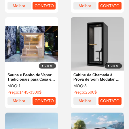
casa à prova de som
Melhor
CONTATO
Melhor
CONTATO
preço
preço
Sauna e Banho de Vapor
Cabine de Chamada à
Tradicionais para Casa e
Prova de Som Modular e
Comerciais
Móvel, Escritório com
MOQ:
1
MOQ:
3
Sistema de Ventilação de
Preço:
1445-3300$
Preço:
2500$
Ar
Melhor
CONTATO
Melhor
CONTATO
preço
preço
Casa
Produtos
Quem
Fábrica
Somos