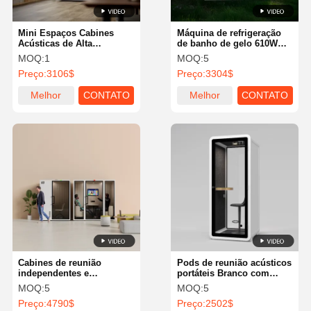
Mini Espaços Cabines
Máquina de refrigeração
Acústicas de Alta
de banho de gelo 610W
Privacidade Para
com controle de Wi-Fi
MOQ:
1
MOQ:
5
Escritórios Framery
Acrílico
Preço:
3106$
Preço:
3304$
Soundproof Pods
Melhor
CONTATO
Melhor
CONTATO
preço
preço
Cabines de reunião
Pods de reunião acústicos
independentes e
portáteis Branco com
personalizáveis com
material de armação de
MOQ:
5
MOQ:
5
isolamento acústico,
alumínio
Preço:
4790$
Preço:
2502$
cabine para escritório em