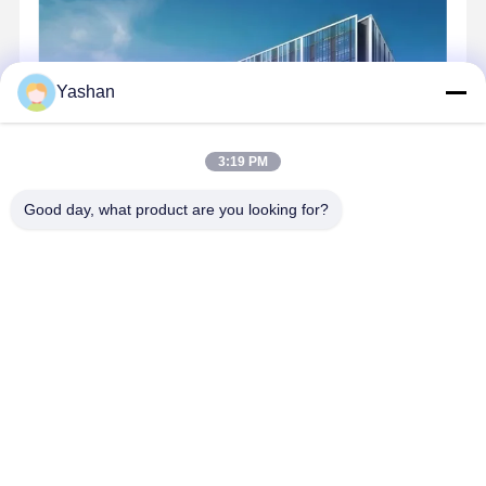
Sala de reuniões Sala insonorizada Sala móvel silenciosa Sala de negoc
Yashan
3:19 PM
Good day, what product are you looking for?
O que é Yasan? A Yashan é uma empresa inovadora com a gestão
global da cadeia de abastecimento como sua força central.A
empresa expandiu gradualmente os seus negócios para o campo da
tecnologia da saúde: Serviços regulares: serviços completos da
...
Aprenda mais
Send Inquiry
Converse agora
Casa
Mapa do Site
Desktop Site