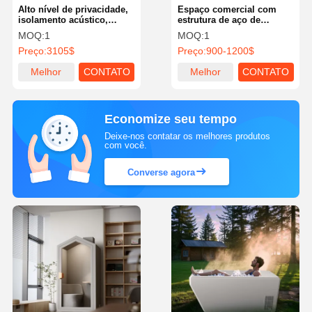
Alto nível de privacidade,
Espaço comercial com
isolamento acústico,
estrutura de aço de
cabine de escritório, baixo
cozinha
MOQ:
1
MOQ:
1
ruído, videoconferência,
Preço:
3105$
Preço:
900-1200$
cabine de comunicação
Melhor
CONTATO
Melhor
CONTATO
preço
preço
Economize seu tempo
Deixe-nos contatar os melhores produtos
com você.
Converse agora