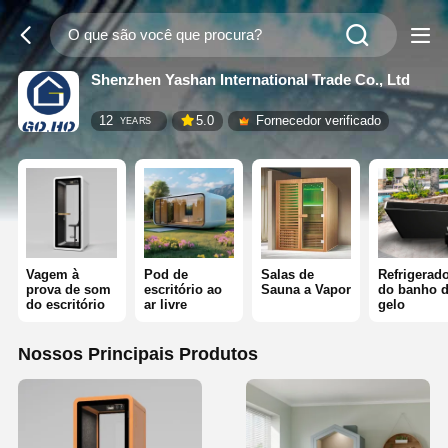
Shenzhen Yashan International Trade Co., Ltd
12
5.0
Fornecedor verificado
YEARS
Vagem à
Pod de
Salas de
Refrigerad
prova de som
escritório ao
Sauna a Vapor
do banho 
do escritório
ar livre
gelo
Nossos Principais Produtos