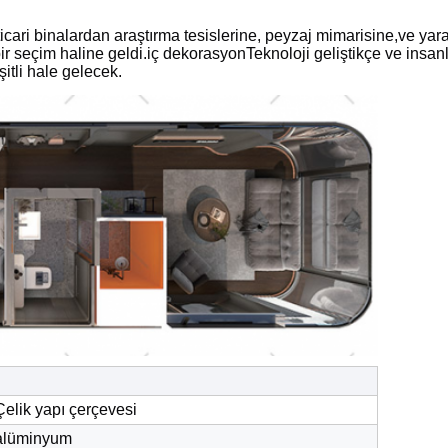
icari binalardan araştırma tesislerine, peyzaj mimarisine,ve yarat
l bir seçim haline geldi.iç dekorasyonTeknoloji geliştikçe ve insan
itli hale gelecek.
Çelik yapı çerçevesi
alüminyum