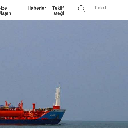
Turkish
ize
Haberler
Teklif
laşın
Isteği