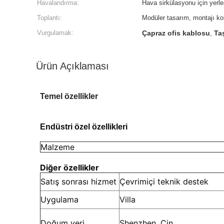
Havalandırma:
Hava sirkülasyonu için yerleş
Toplantı:
Modüler tasarım, montajı ko
Vurgulamak:
Çapraz ofis kablosu
Ta
,
Ürün Açıklaması
Temel özellikler
Endüstri özel özellikleri
Malzeme
Diğer özellikler
Satış sonrası hizmet
Çevrimiçi teknik destek
Uygulama
Villa
Doğum yeri
Shenzhen, Çin