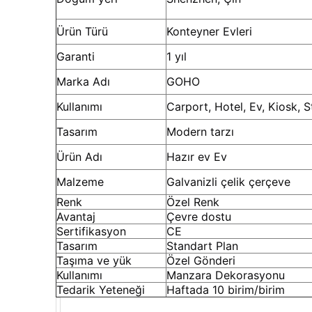
Ürün Türü
Konteyner Evleri
Garanti
1 yıl
Marka Adı
GOHO
Kullanımı
Carport, Hotel, Ev, Kiosk, S
Tasarım
Modern tarzı
Ürün Adı
Hazır ev Ev
Malzeme
Galvanizli çelik çerçeve
Renk
Özel Renk
Avantaj
Çevre dostu
Sertifikasyon
CE
Tasarım
Standart Plan
Taşıma ve yük
Özel Gönderi
Kullanımı
Manzara Dekorasyonu
Tedarik Yeteneği
Haftada 10 birim/birim