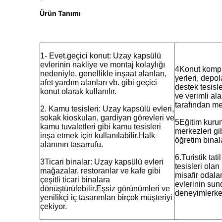
Ürün Tanımı
1- Evet.
geçici konut: Uzay kapsülü 
evlerinin nakliye ve montaj kolaylığı 
4Konut komple
nedeniyle, genellikle inşaat alanları, 
yerleri, depo
afet yardım alanları vb. gibi geçici 
destek tesisle
konut olarak kullanılır.
ve verimli ala
tarafından me
2. Kamu tesisleri: Uzay kapsülü evleri, 
sokak kioskuları, gardiyan görevleri ve 
5Eğitim kurum
kamu tuvaletleri gibi kamu tesisleri 
merkezleri gib
inşa etmek için kullanılabilir.Halk 
öğretim binala
alanının tasarrufu.
6.Turistik tat
3Ticari binalar: Uzay kapsülü evleri 
tesisleri ola
mağazalar, restoranlar ve kafe gibi 
misafir odalar
çeşitli ticari binalara 
evlerinin su
dönüştürülebilir.Eşsiz görünümleri ve 
deneyimlerken
yenilikçi iç tasarımları birçok müşteriyi 
çekiyor.