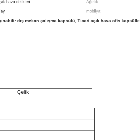
ik hava delikleri
Ağırlık:
lay
mobilya:
şınabilir dış mekan çalışma kapsülü
Ticari açık hava ofis kapsülle
,
Çelik