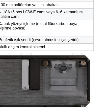
100 mm poliüretan yalıtım tabakası
6+18A+6 boş LOW-E camı veya 6+6 katmanlı ısı
yalıtım camı
Kabuk yüzeyi işleme (metal flüorkarbon boya
pişirme boyası)
Periferik ışık şeridi (çevre atmosferi ışık şeridi)
Akıllı erişim kontrol sistemi