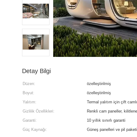
Detay Bilgi
Düzen:
özelleştirilmiş
Boyut:
özelleştirilmiş
Yalıtım:
Termal yalıtım için çift caml
Gizlilik Özellikleri:
Renkli cam paneller, kilitlene
Garanti:
10 yıllık sınırlı garanti
Güç Kaynağı:
Güneş panelleri ve pil paketi