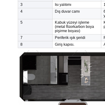
3
Isı yalıtımı
4
Dış duvar camı
5
Kabuk yüzeyi işleme
(metal flüorkarbon boya
pişirme boyası)
7
Periferik ışık şeridi
8
Giriş kapısı.