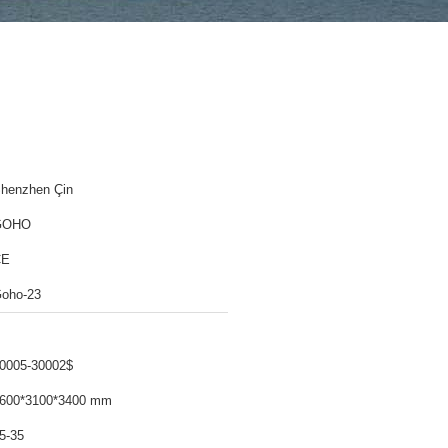
henzhen Çin
GOHO
CE
oho-23
0005-30002$
600*3100*3400 mm
5-35