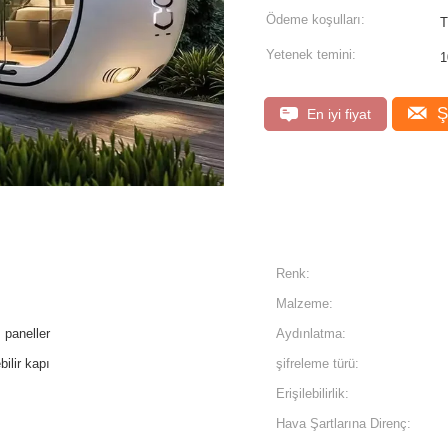
Ödeme koşulları:
T
Yetenek temini:
1
Ş
En iyi fiyat
Renk:
Malzeme:
ı paneller
Aydınlatma:
bilir kapı
şifreleme türü:
Erişilebilirlik:
Hava Şartlarına Direnç: