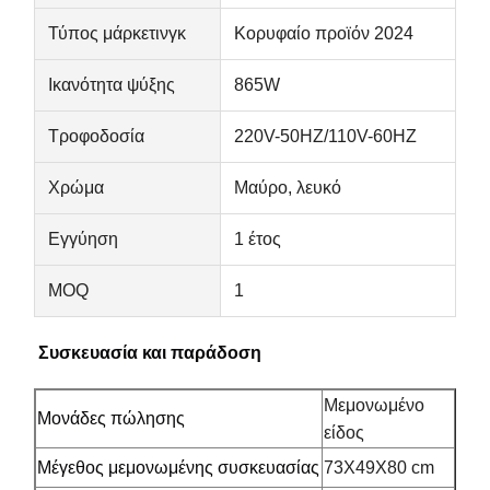
ηλεκτρική θερμάστρα σαουνών
Τύπος μάρκετινγκ
Κορυφαίο προϊόν 2024
Αξεσουάρ Σάουνας
Ικανότητα ψύξης
865W
Έπιπλα γραφείου
Τροφοδοσία
220V-50HZ/110V-60HZ
φορητό κλιματιστικό μηχάνημα
Χρώμα
Μαύρο, λευκό
Κιτ Αεραγωγού Παραθύρου Κλιματιστικού
Εγγύηση
1 έτος
MOQ
1
Συσκευασία και παράδοση
Μεμονωμένο
Μονάδες πώλησης
είδος
Μέγεθος μεμονωμένης συσκευασίας
73X49X80 cm