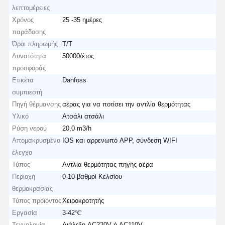
λεπτομέρειες
Χρόνος
25 -35 ημέρες
παράδοσης
Όροι πληρωμής
Τ/Τ
Δυνατότητα
50000/έτος
προσφοράς
Ετικέτα
Danfoss
συμπιεστή
Πηγή θέρμανσης
αέρας για να ποτίσει την αντλία θερμότητας
Υλικό
Ατσάλι ατσάλι
Ρύση νερού
20,0 m3/h
Απομακρυσμένο
IOS και αρρενωπό APP, σύνδεση WIFI
έλεγχο
Τύπος
Αντλία θερμότητας πηγής αέρα
Περιοχή
0-10 βαθμοί Κελσίου
θερμοκρασίας
Τύπος προϊόντος
Χειροκροτητής
Εργασία
3-42℃
Τεχνολογία
Διάλεξη AC220V ή AC110V