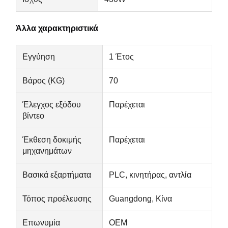
Άλλα χαρακτηριστικά
Εγγύηση
1 Έτος
Βάρος (KG)
70
Έλεγχος εξόδου
Παρέχεται
βίντεο
Έκθεση δοκιμής
Παρέχεται
μηχανημάτων
Βασικά εξαρτήματα
PLC, κινητήρας, αντλία
Τόπος προέλευσης
Guangdong, Κίνα
Αρχική
Προϊόντα
Σχετικά Με
Γύρος
Σελίδα
Εμάς
Εργοστασίων
Επωνυμία
OEM