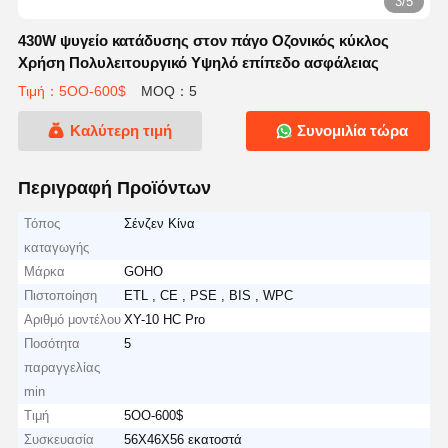
3/5
430W ψυγείο κατάδυσης στον πάγο Οζονικός κύκλος
Χρήση Πολυλειτουργικό Υψηλό επίπεδο ασφάλειας
Τιμή：5OO-600$
MOQ：5
Καλύτερη τιμή
Συνομιλία τώρα
Περιγραφή Προϊόντων
Τόπος
Σένζεν Κίνα
καταγωγής
Μάρκα
GOHO
Πιστοποίηση
ETL , CE , PSE , BIS , WPC
Αριθμό μοντέλου
XY-10 HC Pro
Ποσότητα
5
παραγγελίας
min
Τιμή
5OO-600$
Συσκευασία
56X46X56 εκατοστά