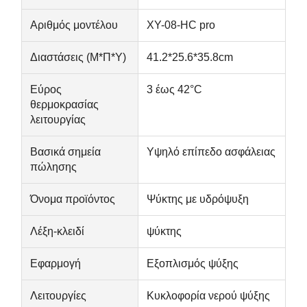
Αριθμός μοντέλου
XY-08-HC pro
Διαστάσεις (Μ*Π*Υ)
41.2*25.6*35.8cm
Ποιοτικός
Επαφή
Νέα
Συνομιλία
Έλεγχος
Τώρα
Εύρος
3 έως 42°C
θερμοκρασίας
Soundproof λοβός γραφείων
λειτουργίας
Υπαίθριο Γραφείο Φλούδα
Βασικά σημεία
Υψηλό επίπεδο ασφάλειας
πώλησης
Ατμοσαούνα
Όνομα προϊόντος
Ψύκτης με υδρόψυξη
Ψυγείο λουτρών πάγου
Home Office Φλούδα
Λέξη-κλειδί
ψύκτης
μπανιέρα πάγου
Εφαρμογή
Εξοπλισμός ψύξης
Αξεσουάρ Μηχανής Παγοθεραπείας
Λειτουργίες
Κυκλοφορία νερού ψύξης