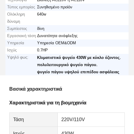
Τύπος εμπορίας
Συνηθισμένο προϊόν
Ολόκληρη
640w
δύναμη
Συμπίεστος
δίνη
Εργασιακή τάση
Δυνατότητα ανάφλεξης
Υπηρεσία
Υπηρεσία OEM&ODM
Ισχύς
0.7HP
Υψηλό φως:
,
Κλιματιστικό ψυγείο 430W με κύκλο όζοντος
,
πολυλειτουργικό ψυγείο πάγου
ψυγείο πάγου υψηλού επιπέδου ασφάλειας
Βασικά χαρακτηριστικά
Χαρακτηριστικά για τη βιομηχανία
Τάση
220V/110V
Ισχύς
430W