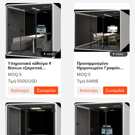
Υπηρεσιακό κάθισμα 4
Προσαρμοσμένο
θέσεων εξαιρετικά
Ηχομονωμένο Γραφείο
μεγάλου μεγέθους
Φλούδα Ρυθμιζόμενο με
MOQ:
5
MOQ:
5
ηχομόνωση
Κομψό Σχεδιασμό
Τιμή:
5505/USD
Τιμή:
6488$
Καλύτερη
Συνομιλία
Καλύτερη
Συνομιλία
τιμή
τώρα
τιμή
τώρα