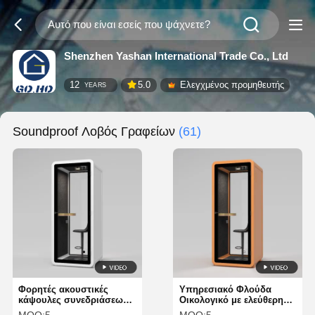
Shenzhen Yashan International Trade Co., Ltd
12
5.0
Ελεγχμένος προμηθευτής
YEARS
Soundproof Λοβός Γραφείων
(61)
Φορητές ακουστικές
Υπηρεσιακό Φλούδα
κάψουλες συνεδριάσεων
Οικολογικό με ελεύθερη
λευκές με υλικό πλαισίου
εγκατάσταση