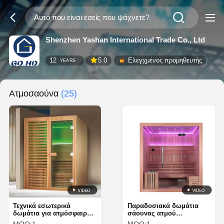
Shenzhen Yashan International Trade Co., Ltd
12
5.0
Ελεγχμένος προμηθευτής
YEARS
Ατμοσαούνα
(25)
Τεχνικά εσωτερικά
Παραδοσιακά δωμάτια
δωμάτια για ατμόσφαιρα
σάουνας ατμού
παραδοσιακά με
εσωτερικού χώρου,