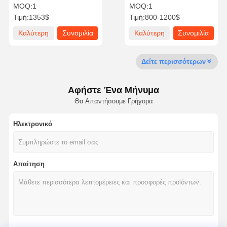
Ιδιωτικότητα και
Πολυτελείας Υψηλής
MOQ:
1
MOQ:
1
Πιστοποίηση CE
Αντοχής Για 4 Άτομα
Τιμή:
1353$
Τιμή:
800-1200$
Καλύτερη
Συνομιλία
Καλύτερη
Συνομιλία
Ποιοτικός
Επαφή
Νέα
Συνομιλία
Έλεγχος
Τώρα
τιμή
τώρα
τιμή
τώρα
Δείτε περισσότερων
Soundproof λοβός γραφείων
Αφήστε Ένα Μήνυμα
Υπαίθριο Γραφείο Φλούδα
Θα Απαντήσουμε Γρήγορα
Ατμοσαούνα
Ηλεκτρονικό
Ψυγείο λουτρών πάγου
Home Office Φλούδα
Απαίτηση
μπανιέρα πάγου
Αξεσουάρ Μηχανής Παγοθεραπείας
ηλεκτρική θερμάστρα σαουνών