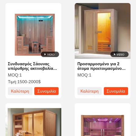
Συνδυασμός Σάουνας
Προσαρμοσμένο για 2
υπέρυθρης ακτινοβολίας
άτομα προετοιμασμένο
και ατμού για 4 άτομα με
δωμάτιο ατμού στεγνή
MOQ:
1
MOQ:
1
πλαίσιο αλουμινίου
σάουνα δωμάτιο για
Τιμή:
1500-2000$
διαμέρισμα
Καλύτερη
Συνομιλία
Καλύτερη
Συνομιλία
τιμή
τώρα
τιμή
τώρα