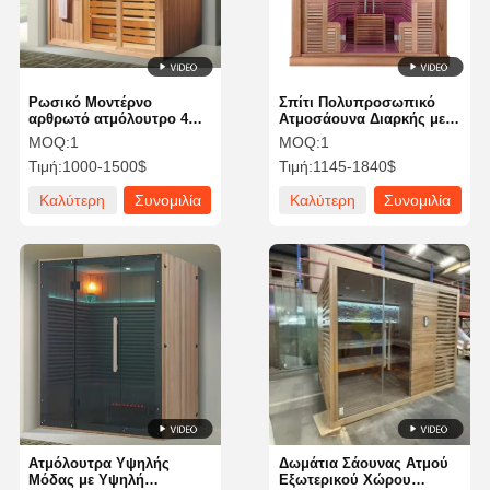
Ρωσικό Μοντέρνο
Σπίτι Πολυπροσωπικό
αρθρωτό ατμόλουτρο 4
Ατμοσάουνα Διαρκής με
ατόμων με φωτισμό LED
ηλεκτρικό φούρνο
MOQ:
1
MOQ:
1
Τιμή:
1000-1500$
Τιμή:
1145-1840$
Καλύτερη
Συνομιλία
Καλύτερη
Συνομιλία
τιμή
τώρα
τιμή
τώρα
Αρχική
Προϊόντα
Σχετικά Με
Γύρος
Σελίδα
Εμάς
Εργοστασίων
Ατμόλουτρα Υψηλής
Δωμάτια Σάουνας Ατμού
Μόδας με Υψηλή
Εξωτερικού Χώρου