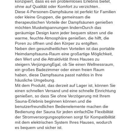
konzipiert, dass es ein problemloses Erlebnis bietet,
ohne auf Qualität oder Komfort zu verzichten..
Diese 4-Personen-Dampfsäune ist perfekt für Familien
oder kleine Gruppen, die gemeinsam die
therapeutischen Vorteile der Dampfsäunen genießen
möchten.Muskelspannungen lindernDurch das
geräumige Design kann jeder bequem sitzen und die
warme, feuchte Atmosphäre genießen, die hilft, die
Poren zu öffnen und den Körper zu entgiften.
Neben den gesundheitlichen Vorteilen ist das portable
Heimdampfsauna-Raum eine großartige Möglichkeit,
den Wert und die Attraktivität Ihres Hauses zu
steigern.VerjüngungEgal, ob Sie einen Wellnessraum,
ein großes Badezimmer oder einen freien Raum
haben, diese Dampfsauna passt nahtlos in Ihre
häusliche Umgebung.
Mit dem Produkt, das derzeit auf Lager ist, können Sie
einen schnellen Versand und eine schnelle Einrichtung
genießen, so dass Sie ohne Verzögerung mit Ihrem
Sauna-Erlebnis beginnen können.und die
benutzerfreundlichen Bedienelemente machen die
Bedienung der Sauna für jeden einfachDie Flexibilität
Startseite
Produkte
Über Uns
Fabrik Tour
der Stromversorgungsoptionen sorgt für Kompatibilität
mit dem elektrischen System Ihres Hauses, wodurch
es bequem und sicher ist.