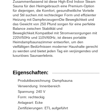
Zusammenfassend ist diese High-End Indoor Steam
Sauna für den Heimgebrauch eine Premium-Option
für diejenigen, die Komfort, gesundheitliche Vorteile
und Stil suchen.mit rechteckiger Form und effizienter
Qualitätskont
Kontakt
Nachrichten
Plaudern Sie
Heizung mit DampferzeugernDie Beweglichkeit und
Rolle
Jetzt
das Gewicht von 250 Pfund sorgen für eine perfekte
Balance zwischen Stabilität und
Beweglichkeit.Kompatibel mit Stromversorgungen mit
Schalldichte Büro-Hülse
220V/50Hz und 110V/60Hz, ist dieses portable
Heimdampfsaunazimmer entworfen, um den
vielfältigen Bedürfnissen moderner Haushalte gerecht
Außenbüro-Pod
zu werden und bietet jeden Tag ein verjüngendes und
luxuriöses Saunaerlebnis.
Dampfsauna-Zimmer
Eis-Bad-Kühler
Eigenschaften:
Home Office Pod
Produktbezeichnung: Dampfsauna
Verwendung: Innenbereich
Eisbadewanne
Spannung: 240 V
Form: rechteckig
Eisbad-Maschinenzubehör
Anlageart: Ecke
Zertifizierungen: ETL aufgeführt
elektrische Saunaheizung