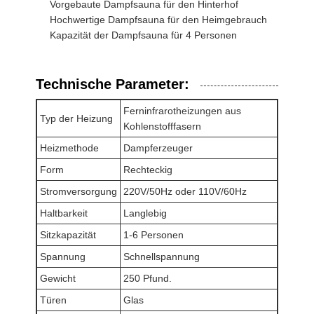
Vorgebaute Dampfsauna für den Hinterhof
Hochwertige Dampfsauna für den Heimgebrauch
Saunazubehör
Kapazität der Dampfsauna für 4 Personen
Büromöbel
Technische Parameter:
tragbare Klimaanlage
Ferninfrarotheizungen aus
AC-Fensterabdichtungs-Set
Typ der Heizung
Kohlenstofffasern
Heizmethode
Dampferzeuger
Form
Rechteckig
Stromversorgung
220V/50Hz oder 110V/60Hz
Haltbarkeit
Langlebig
Sitzkapazität
1-6 Personen
Spannung
Schnellspannung
Gewicht
250 Pfund.
Türen
Glas