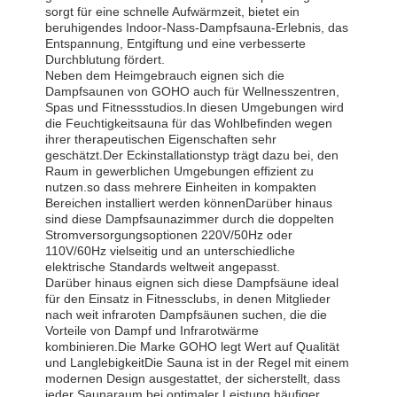
sorgt für eine schnelle Aufwärmzeit, bietet ein
beruhigendes Indoor-Nass-Dampfsauna-Erlebnis, das
Entspannung, Entgiftung und eine verbesserte
Durchblutung fördert.
Neben dem Heimgebrauch eignen sich die
Dampfsaunen von GOHO auch für Wellnesszentren,
Spas und Fitnessstudios.In diesen Umgebungen wird
die Feuchtigkeitsauna für das Wohlbefinden wegen
ihrer therapeutischen Eigenschaften sehr
geschätzt.Der Eckinstallationstyp trägt dazu bei, den
Raum in gewerblichen Umgebungen effizient zu
nutzen.so dass mehrere Einheiten in kompakten
Bereichen installiert werden könnenDarüber hinaus
sind diese Dampfsaunazimmer durch die doppelten
Stromversorgungsoptionen 220V/50Hz oder
110V/60Hz vielseitig und an unterschiedliche
elektrische Standards weltweit angepasst.
Darüber hinaus eignen sich diese Dampfsäune ideal
für den Einsatz in Fitnessclubs, in denen Mitglieder
nach weit infraroten Dampfsäunen suchen, die die
Vorteile von Dampf und Infrarotwärme
kombinieren.Die Marke GOHO legt Wert auf Qualität
und LanglebigkeitDie Sauna ist in der Regel mit einem
modernen Design ausgestattet, der sicherstellt, dass
jeder Saunaraum bei optimaler Leistung häufiger