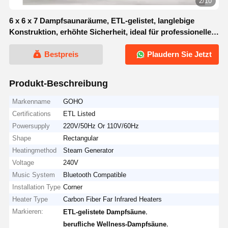
2/10
6 x 6 x 7 Dampfsaunaräume, ETL-gelistet, langlebige
Konstruktion, erhöhte Sicherheit, ideal für professionelle
Wellness-Umgebungen
Bestpreis
Plaudern Sie Jetzt
Produkt-Beschreibung
Markenname
GOHO
Certifications
ETL Listed
Powersupply
220V/50Hz Or 110V/60Hz
Shape
Rectangular
Heatingmethod
Steam Generator
Voltage
240V
Music System
Bluetooth Compatible
Installation Type
Corner
Heater Type
Carbon Fiber Far Infrared Heaters
Markieren:
,
ETL-gelistete Dampfsäune
,
berufliche Wellness-Dampfsäune