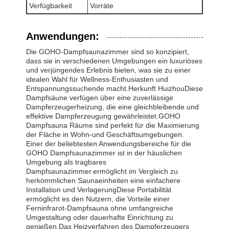
Verfügbarkeit
Vorräte
Anwendungen:
Die GOHO-Dampfsaunazimmer sind so konzipiert,
dass sie in verschiedenen Umgebungen ein luxuriöses
und verjüngendes Erlebnis bieten, was sie zu einer
idealen Wahl für Wellness-Enthusiasten und
Entspannungssuchende macht.Herkunft HuizhouDiese
Dampfsäune verfügen über eine zuverlässige
Dampferzeugerheizung, die eine gleichbleibende und
effektive Dampferzeugung gewährleistet.GOHO
Dampfsauna Räume sind perfekt für die Maximierung
der Fläche in Wohn-und Geschäftsumgebungen.
Einer der beliebtesten Anwendungsbereiche für die
GOHO Dampfsaunazimmer ist in der häuslichen
Umgebung als tragbares
Dampfsaunazimmer.ermöglicht im Vergleich zu
herkömmlichen Saunaeinheiten eine einfachere
Installation und VerlagerungDiese Portabilität
ermöglicht es den Nutzern, die Vorteile einer
Ferninfrarot-Dampfsauna ohne umfangreiche
Umgestaltung oder dauerhafte Einrichtung zu
genießen.Das Heizverfahren des Dampferzeugers