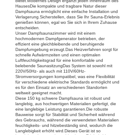
bietet.Modernes Design ergänzt jeden Innenraum des
HausesDie kompakte und tragbare Natur dieser
Dampfsauna ermöglicht eine einfache Installation und
Verlagerung.Sicherstellen, dass Sie Ihr Sauna-Erlebnis
genießen können, egal wo Sie sich in Ihrem Zuhause
entscheiden.
Unser Dampfsaunazimmer wird mit einem
hochmodernen Dampfgenerator betrieben, der
effizient eine gleichbleibende und beruhigende
Dampfumgebung erzeugt.Das Heizverfahren sorgt für
schnelle Aufwärmzeiten und einen optimalen
Luftfeuchtigkeitsgrad für eine komfortable und
belebende SaunasitzungDas System ist sowohl mit
220V/50Hz- als auch mit 110V/60Hz-
Stromversorgungen kompatibel, was eine Flexibilität
für verschiedene elektrische Standards ermöglicht und
es für den Einsatz an verschiedenen Standorten
weltweit geeignet macht.
Diese 150 kg schwere Dampfsauna ist robust und
langlebig, aus hochwertigen Materialien gefertigt, die
eine langlebige Leistung garantieren.Die robuste
Bauweise sorgt für Stabilität und Sicherheit während
des Gebrauchs, während die verwendeten Materialien
feuchtigkeits- und hitzebeständig sind, wodurch die
Langlebigkeit erhöht wird.Dieses Gerät ist so