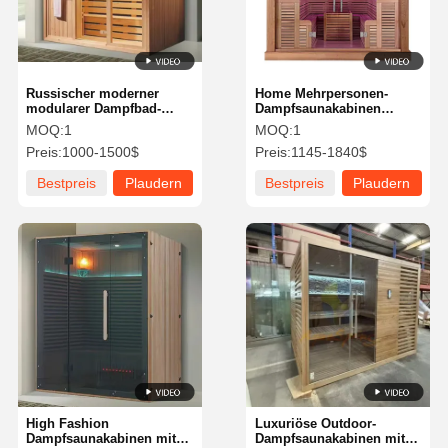
Russischer moderner
Home Mehrpersonen-
modularer Dampfbad-
Dampfsaunakabinen
Raum für 4 Personen mit
Langlebig mit Elektroofen
MOQ:
1
MOQ:
1
LED-Beleuchtung
Preis:
1000-1500$
Preis:
1145-1840$
Bestpreis
Plaudern
Bestpreis
Plaudern
Sie Jetzt
Sie Jetzt
Startseite
Produkte
Über Uns
Fabrik Tour
High Fashion
Luxuriöse Outdoor-
Dampfsaunakabinen mit
Dampfsaunakabinen mit