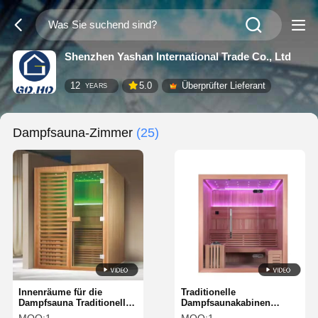
Shenzhen Yashan International Trade Co., Ltd
12
5.0
Überprüfter Lieferant
YEARS
Dampfsauna-Zimmer
(25)
Innenräume für die
Traditionelle
Dampfsauna Traditionell
Dampfsaunakabinen
mit 8mm gehärtetem Glas
Innenraum Quadratisches