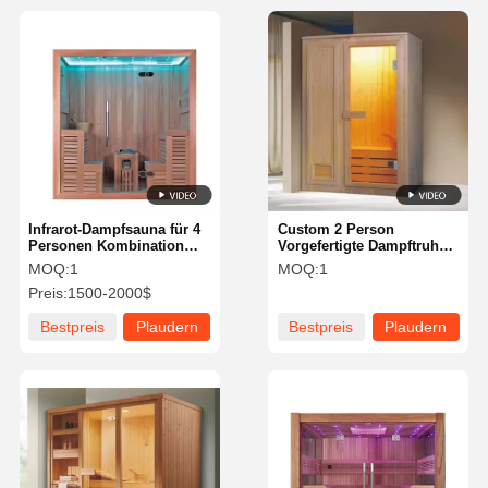
Infrarot-Dampfsauna für 4
Custom 2 Person
Personen Kombination
Vorgefertigte Dampftruhe
mit Aluminiumrahmen
Trockene Sauna Raum Für
MOQ:
1
MOQ:
1
Wohnung
Preis:
1500-2000$
Bestpreis
Plaudern
Bestpreis
Plaudern
Sie Jetzt
Sie Jetzt