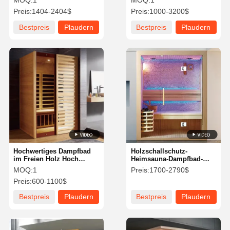
MOQ:
1
MOQ:
1
Design 4-Personen-
Preis:
1404-2404$
Preis:
1000-3200$
Saunaraum
Bestpreis
Plaudern
Bestpreis
Plaudern
Sie Jetzt
Sie Jetzt
Hochwertiges Dampfbad
Holzschallschutz-
im Freien Holz Hoch
Heimsauna-Dampfbad-
Privatsphäre
Innen-Dampfbad für
MOQ:
1
Preis:
1700-2790$
Vorgefertigtes Saunahaus
Zuhause
Preis:
600-1100$
Bestpreis
Plaudern
Bestpreis
Plaudern
Sie Jetzt
Sie Jetzt