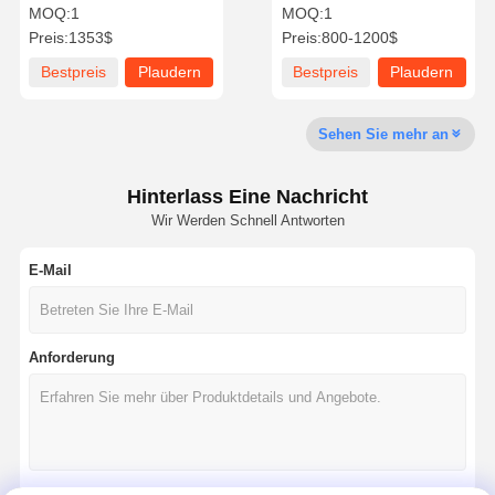
hoher Privatsphäre und
hoher Haltbarkeit für 4
MOQ:
1
MOQ:
1
CE-Zertifizierung
Personen
Preis:
1353$
Preis:
800-1200$
Qualitätskont
Kontakt
Nachrichten
Plaudern Sie
Bestpreis
Plaudern
Bestpreis
Plaudern
Rolle
Jetzt
Sie Jetzt
Sie Jetzt
Sehen Sie mehr an
Schalldichte Büro-Hülse
Außenbüro-Pod
Hinterlass Eine Nachricht
Wir Werden Schnell Antworten
Dampfsauna-Zimmer
E-Mail
Eis-Bad-Kühler
Home Office Pod
Anforderung
Eisbadewanne
Eisbad-Maschinenzubehör
elektrische Saunaheizung