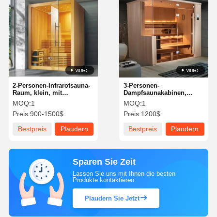
2-Personen-Infrarotsauna-
3-Personen-
Raum, klein, mit
Dampfsaunakabinen,
Salzgenerator, zur
einfache Installation mit
MOQ:
1
MOQ:
1
Salztherapie
modernem Design
Preis:
900-1500$
Preis:
1200$
Bestpreis
Plaudern
Bestpreis
Plaudern
Sie Jetzt
Sie Jetzt
Sparen Sie Zeit
Lassen Sie uns mit Ihnen die besten
Produkte kontaktieren.
Plaudern Sie Jetzt