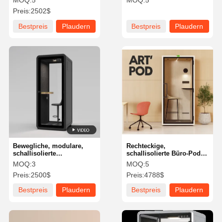
MOQ:
5
MOQ:
5
Preis:
2502$
Bestpreis
Plaudern
Bestpreis
Plaudern
Sie Jetzt
Sie Jetzt
Bewegliche, modulare,
Rechteckige,
schallisolierte
schallisolierte Büro-Pod-
Telefonkabine,
Kabine, hohe Haltbarkeit,
MOQ:
3
MOQ:
5
schallisolierte Kabine,
einfache Montage
Preis:
2500$
Preis:
4788$
Büro mit
Luftbelüftungssystem
Bestpreis
Plaudern
Bestpreis
Plaudern
Sie Jetzt
Sie Jetzt