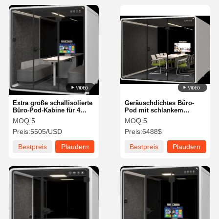
Extra große schallisolierte
Geräuschdichtes Büro-
Büro-Pod-Kabine für 4
Pod mit schlankem
Personen, Standard
Design
MOQ:
5
MOQ:
5
ISO9001
Preis:
5505/USD
Preis:
6488$
Bestpreis
Plaudern
Bestpreis
Plaudern
Sie Jetzt
Sie Jetzt