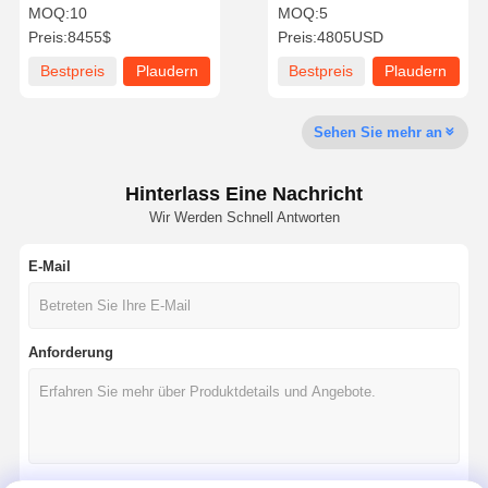
Schalldichte Arbeit Pod
Lärmreduzierung,
MOQ:
10
MOQ:
5
anpassbar für Meetings
Preis:
8455$
Preis:
4805USD
und Einzelarbeit
Qualitätskont
Kontakt
Nachrichten
Plaudern Sie
Bestpreis
Plaudern
Bestpreis
Plaudern
Rolle
Jetzt
Sie Jetzt
Sie Jetzt
Sehen Sie mehr an
Schalldichte Büro-Hülse
Außenbüro-Pod
Hinterlass Eine Nachricht
Wir Werden Schnell Antworten
Dampfsauna-Zimmer
E-Mail
Eis-Bad-Kühler
Home Office Pod
Anforderung
Eisbadewanne
Eisbad-Maschinenzubehör
elektrische Saunaheizung