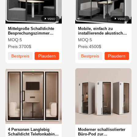
Mittelgroße Schalldichte
Mobile, einfach zu
Besprechungszimmer
installierende akustische
Hohe Haltbarkeit für
Meeting-Kabinen und
MOQ:
5
MOQ:
5
Arbeitsplätze
schallisolierte Bürozellen
Preis:
3700$
Preis:
4500$
Bestpreis
Plaudern
Bestpreis
Plaudern
Sie Jetzt
Sie Jetzt
Startseite
Produkte
Über Uns
Fabrik Tour
4 Personen Langlebig
Moderner schallisolierter
Schalldicht Telefonkabine
Büro-Pod zur