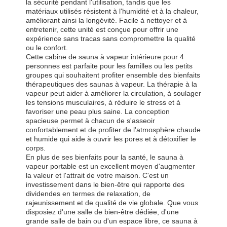
la sécurité pendant l'utilisation, tandis que les
matériaux utilisés résistent à l'humidité et à la chaleur,
améliorant ainsi la longévité. Facile à nettoyer et à
entretenir, cette unité est conçue pour offrir une
expérience sans tracas sans compromettre la qualité
ou le confort.
Cette cabine de sauna à vapeur intérieure pour 4
personnes est parfaite pour les familles ou les petits
groupes qui souhaitent profiter ensemble des bienfaits
thérapeutiques des saunas à vapeur. La thérapie à la
vapeur peut aider à améliorer la circulation, à soulager
les tensions musculaires, à réduire le stress et à
favoriser une peau plus saine. La conception
spacieuse permet à chacun de s'asseoir
confortablement et de profiter de l'atmosphère chaude
et humide qui aide à ouvrir les pores et à détoxifier le
corps.
En plus de ses bienfaits pour la santé, le sauna à
vapeur portable est un excellent moyen d'augmenter
la valeur et l'attrait de votre maison. C'est un
investissement dans le bien-être qui rapporte des
dividendes en termes de relaxation, de
Aperçu
Produits
A Propos De
Visite D'usine
rajeunissement et de qualité de vie globale. Que vous
Nous
disposiez d'une salle de bien-être dédiée, d'une
grande salle de bain ou d'un espace libre, ce sauna à