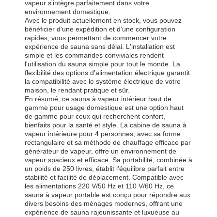
vapeur s'intègre parfaitement dans votre
environnement domestique.
Avec le produit actuellement en stock, vous pouvez
bénéficier d'une expédition et d'une configuration
rapides, vous permettant de commencer votre
Contrôle De
Contact
Nouvelles
Causez
expérience de sauna sans délai. L'installation est
La Qualité
Maintenant
simple et les commandes conviviales rendent
l'utilisation du sauna simple pour tout le monde. La
flexibilité des options d'alimentation électrique garantit
la compatibilité avec le système électrique de votre
Cosse insonorisée de bureau
maison, le rendant pratique et sûr.
En résumé, ce sauna à vapeur intérieur haut de
Cabine de bureau extérieure
gamme pour usage domestique est une option haut
de gamme pour ceux qui recherchent confort,
Saunas à vapeur
bienfaits pour la santé et style. La cabine de sauna à
vapeur intérieure pour 4 personnes, avec sa forme
rectangulaire et sa méthode de chauffage efficace par
Réfrigérateur de Bath de glace
générateur de vapeur, offre un environnement de
vapeur spacieux et efficace. Sa portabilité, combinée à
Cabine de bureau à domicile
un poids de 250 livres, établit l'équilibre parfait entre
stabilité et facilité de déplacement. Compatible avec
baignoire en glace
les alimentations 220 V/50 Hz et 110 V/60 Hz, ce
sauna à vapeur portable est conçu pour répondre aux
divers besoins des ménages modernes, offrant une
Accessoires de la machine de bain à glace
expérience de sauna rajeunissante et luxueuse au