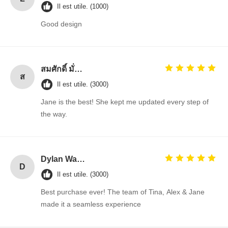
Il est utile. (1000)
Good design
สมศักดิ์ มั่นคง (Somsak Munkong)
ส
Il est utile. (3000)
Jane is the best! She kept me updated every step of
the way.
Dylan Walsh
D
Il est utile. (3000)
Best purchase ever! The team of Tina, Alex & Jane
made it a seamless experience