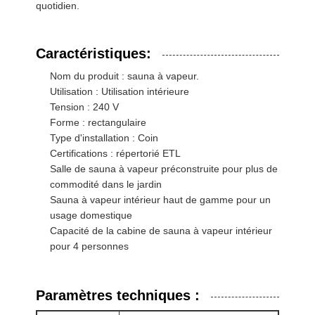
quotidien.
appareil de chauffage électrique de sauna
Accessoires de sauna
Caractéristiques:
Meubles de bureau
Nom du produit : sauna à vapeur.
Utilisation : Utilisation intérieure
climatiseur portatif
Tension : 240 V
Forme : rectangulaire
Kit d'aération pour fenêtre de climatiseur
Type d'installation : Coin
Certifications : répertorié ETL
Salle de sauna à vapeur préconstruite pour plus de
commodité dans le jardin
Sauna à vapeur intérieur haut de gamme pour un
usage domestique
Capacité de la cabine de sauna à vapeur intérieur
pour 4 personnes
Paramètres techniques :