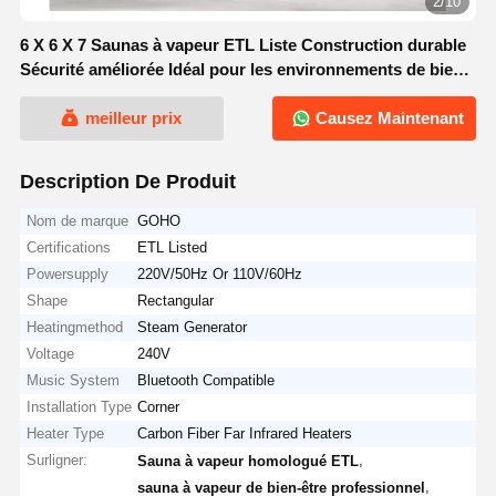
3/10
6 X 6 X 7 Saunas à vapeur ETL Liste Construction durable
Sécurité améliorée Idéal pour les environnements de bien-
être professionnels
meilleur prix
Causez Maintenant
Description De Produit
Nom de marque
GOHO
Certifications
ETL Listed
Powersupply
220V/50Hz Or 110V/60Hz
Shape
Rectangular
Heatingmethod
Steam Generator
Voltage
240V
Music System
Bluetooth Compatible
Installation Type
Corner
Heater Type
Carbon Fiber Far Infrared Heaters
Surligner:
,
Sauna à vapeur homologué ETL
,
sauna à vapeur de bien-être professionnel