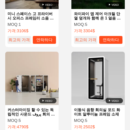
미니 스페이스 고 프라이버
와이파이 앱 제어 아크릴 단
시 오피스 프레임리 소음 격
열 덮개와 함께 온 1 얼음 목
리 포드
욕 냉장기 610W
MOQ:
1
MOQ:
5
가격:
3106$
가격:
3304$
최고의 가격
연락하다
최고의 가격
연락하다
커스터마이징 할 수 있는 독
이동식 음향 회의실 포드 화
립적인 사운드 پروف 회의 팟
이트 알루미늄 프레임 소재
사운드 پروف 홈 오피스 팟
MOQ:
5
MOQ:
5
가격:
4790$
가격:
2502$