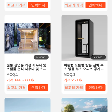
최고의 가격
연락하다
최고의 가격
연락하다
전통 상업용 가정 사우나 및
이동형 모듈형 방음 전화 부
스팀룸 건식 사우나 및 스팀
스 방음 부스 오피스 공기 환
룸
기 시스템
MOQ:
1
MOQ:
3
가격:
1445-3300$
가격:
2500$
최고의 가격
연락하다
최고의 가격
연락하다
홈
제품 소개
회사 소개
공장 투어