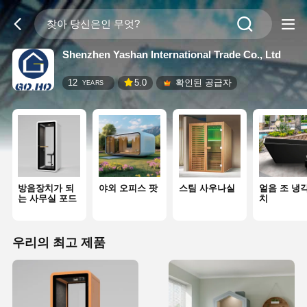
Shenzhen Yashan International Trade Co., Ltd
12
5.0
확인된 공급자
YEARS
방음장치가 되
야외 오피스 팟
스팀 사우나실
얼음 조 냉
는 사무실 포드
치
우리의 최고 제품