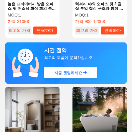
높은 프라이버시 방음 오피
럭셔리 야외 오피스 팟 2 침
스 팟 저소음 화상 회의 통신
실 부엌 철강 구조와 함께 상
부스
업 공간
MOQ:
1
MOQ:
1
가격:
3105$
가격:
900-1200$
최고의 가격
연락하다
최고의 가격
연락하다
시간 절약
최고의 제품에 문의하십시오.
지금 챗팅하세요