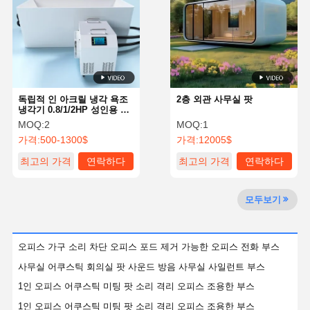
품질 관리
연락처
뉴스
지금 챗팅하
세요
방음장치가 되는 사무실 포드
독립적 인 아크릴 냉각 욕조
2층 외관 사무실 팟
냉각기 0.8/1/2HP 성인용 UV
살균
야외 오피스 팟
MOQ:
2
MOQ:
1
가격:
500-1300$
가격:
12005$
스팀 사우나실
최고의 가격
연락하다
최고의 가격
연락하다
얼음 조 냉각장치
모두보기
홈 오피스 팟
얼음 욕조
오피스 가구 소리 차단 오피스 포드 제거 가능한 오피스 전화 부스
사무실 어쿠스틱 회의실 팟 사운드 방음 사무실 사일런트 부스
얼음 목욕 기계 용품
1인 오피스 어쿠스틱 미팅 팟 소리 격리 오피스 조용한 부스
전기 사우나 히터
1인 오피스 어쿠스틱 미팅 팟 소리 격리 오피스 조용한 부스