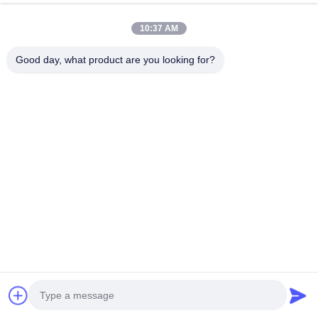
지금 챗팅하세요
Send Inquiry
10:37 AM
#
사우나와 스팀실
#
야외 스팀 샤워실
Good day, what product are you looking for?
#
적외선 사우나 공간
스팀 사우나실
2026-03-19
전통적인 상업용 목조 방 먼 적외선 건조 증기 사우나 방 실내 판매 주요 특성 판
매 후 서비스 온라인 기술 지원 적용 빌라 프로젝트 솔루션 능력 3D 모델 설계
보증 1년 특징 컴퓨터 제어판 기능 젖은 증기 주요 자료 단단한 나무 디자인 스
타일 현대 원산지 산둥, 중국 브랜드 이름 고호 모델 번호 YS2 제품 이름 실내 사
우나실 소재 토목 사용 체력, 편안...
더보기
방문자의 메시지
메시지를 남겨주세요
아직 공개 댓글이 없습니다