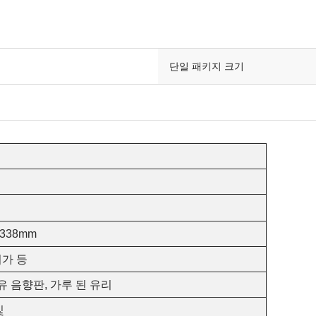
단일 패키지 크기
338
mm
여가 등
유 음향판, 가루 된 유리
빛