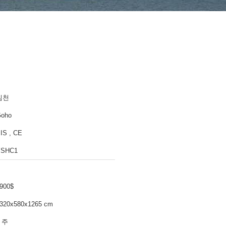
심천
oho
IS , CE
YSHC1
900$
320x580x1265 cm
 주