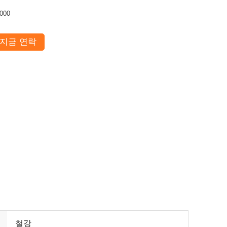
000
지금 연락
철강