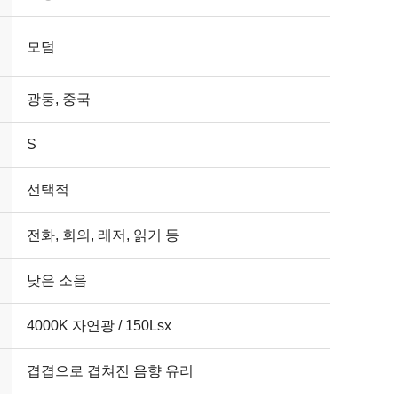
모덤
광둥, 중국
S
선택적
전화, 회의, 레저, 읽기 등
낮은 소음
4000K 자연광 / 150Lsx
겹겹으로 겹쳐진 음향 유리