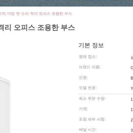
스틱 미팅 팟 소리 격리 오피스 조용한 부스
 격리 오피스 조용한 부스
기본 정보
원래 장소:
브랜드 이름:
G
인증:
B
모델 번호:
최소 주문 수량:
1
가격:
1
포장 세부 사항:
2
배달 시간:
3