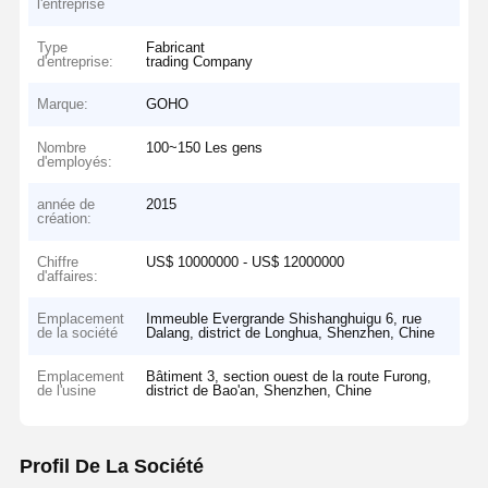
l'entreprise
Type
Fabricant
d'entreprise:
trading Company
Marque:
GOHO
Nombre
100~150 Les gens
d'employés:
année de
2015
création:
Chiffre
US$ 10000000 - US$ 12000000
d'affaires:
Emplacement
Immeuble Evergrande Shishanghuigu 6, rue
de la société
Dalang, district de Longhua, Shenzhen, Chine
Emplacement
Bâtiment 3, section ouest de la route Furong,
de l'usine
district de Bao'an, Shenzhen, Chine
Profil De La Société