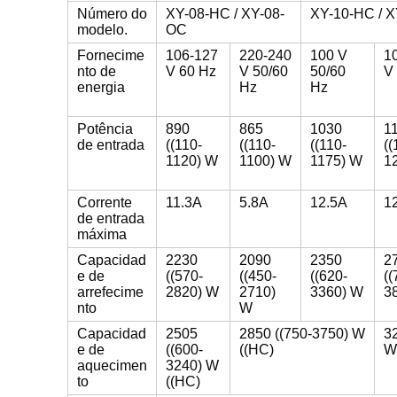
Número do
XY-08-HC / XY-08-
XY-10-HC / 
modelo.
OC
Fornecime
106-127
220-240
100 V
1
nto de
V 60 Hz
V 50/60
50/60
V
energia
Hz
Hz
Potência
890
865
1030
1
de entrada
((110-
((110-
((110-
((
1120) W
1100) W
1175) W
1
Corrente
11.3A
5.8A
12.5A
1
de entrada
máxima
Capacidad
2230
2090
2350
2
e de
((570-
((450-
((620-
((
arrefecime
2820) W
2710)
3360) W
3
nto
W
Capacidad
2505
2850 ((750-3750) W
3
e de
((600-
((HC)
W
aquecimen
3240) W
to
((HC)