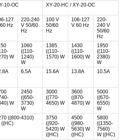
XY-10-OC
XY-20-HC / XY-20-OC
06-127
220-240
100 V
106-127
220-
 60 Hz
V 50/60
50/60
V 60 Hz
240 V
Hz
Hz
50/60
Hz
150
1060
1385
1430
1950
110-
((110-
((110-
((110-
((110-
270) W
1240)
1570) W
1600) W
2380)
W
W
2.8A
6.5A
15.6A
13.8A
10.5A
700
2450
3000
3600
5000
740-
((650-
((770-
((870-
((670-
840) W
3730)
4650) W
4870) W
6550)
W
W
270 ((800-4310)
3750
4500
5800
 ((HC)
((920-
((980-
((1350-
5420) W
5630) W
7560)
((HC)
((HC)
W ((HC)