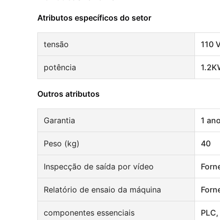
Atributos específicos do setor
tensão
110 V
potência
1.2
Outros atributos
Garantia
1 an
Peso (kg)
40
Inspecção de saída por vídeo
Forn
Relatório de ensaio da máquina
Forn
componentes essenciais
PLC,