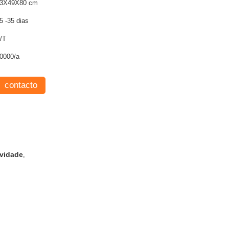
3X49X80 cm
5 -35 dias
/T
0000/a
contacto
ividade
,