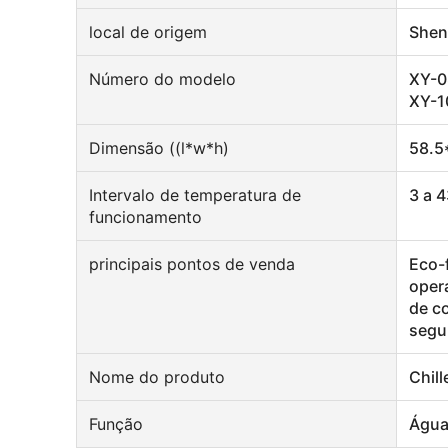
local de origem
Shen
Número do modelo
XY-0
XY-1
Dimensão ((l*w*h)
58.5
Intervalo de temperatura de
3 a 
funcionamento
principais pontos de venda
Eco-f
opera
de c
segur
Nome do produto
Chill
Função
Água