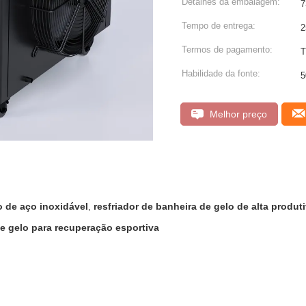
Detalhes da embalagem:
7
Tempo de entrega:
2
Termos de pagamento:
T
Habilidade da fonte:
5
Melhor preço
o de aço inoxidável
resfriador de banheira de gelo de alta produt
,
de gelo para recuperação esportiva