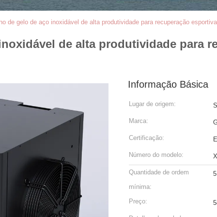
nho de gelo de aço inoxidável de alta produtividade para recuperação esportiv
inoxidável de alta produtividade para 
Informação Básica
Lugar de origem:
S
Marca:
Certificação:
E
Número do modelo:
X
Quantidade de ordem
5
mínima:
Preço:
5