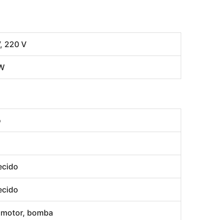
, 220 V
KW
o
ecido
ecido
 motor, bomba