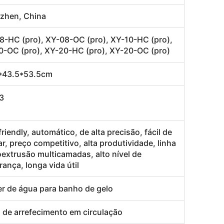
zhen, China
8-HC (pro), XY-08-OC (pro), XY-10-HC (pro),
0-OC (pro), XY-20-HC (pro), XY-20-OC (pro)
*43.5*53.5cm
43
riendly, automático, de alta precisão, fácil de
r, preço competitivo, alta produtividade, linha
oextrusão multicamadas, alto nível de
ança, longa vida útil
er de água para banho de gelo
 de arrefecimento em circulação