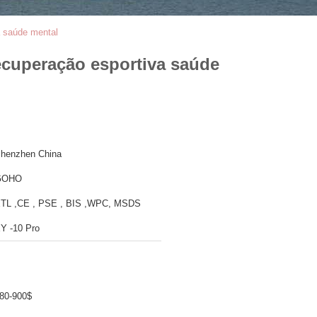
a saúde mental
recuperação esportiva saúde
henzhen China
GOHO
TL ,CE , PSE , BIS ,WPC, MSDS
Y -10 Pro
80-900$