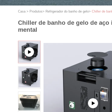
Casa
>
Produtos
>
Refrigerador do banho de gelo
>
Chiller de ba
Chiller de banho de gelo de aço 
mental