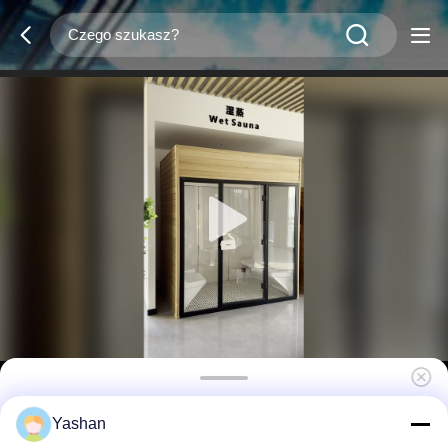
Kompatybilny z Bluetooth system muzyczny
Yashan
Pomieszczenia do sauny parowej z