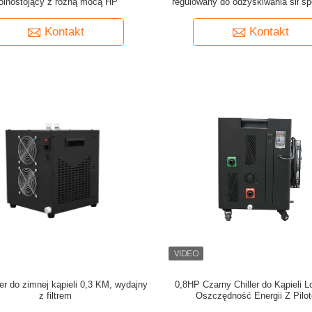
olnostojący z różną mocą HP
regulowany do odzyskiwania sił s
Kontakt
Kontakt
ler do zimnej kąpieli 0,3 KM, wydajny
0,8HP Czarny Chiller do Kąpieli 
z filtrem
Oszczędność Energii Z Pilo