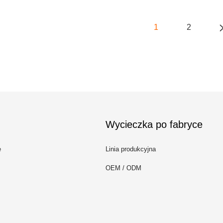
1
2
Wycieczka po fabryce
e
Linia produkcyjna
OEM / ODM