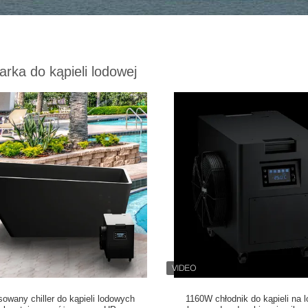
arka do kąpieli lodowej
owany chiller do kąpieli lodowych
1160W chłodnik do kąpieli na l