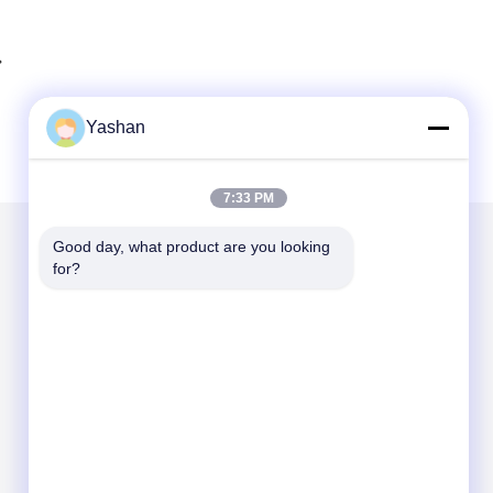
Yashan
7:33 PM
Good day, what product are you looking 
for?
Napisz do nas