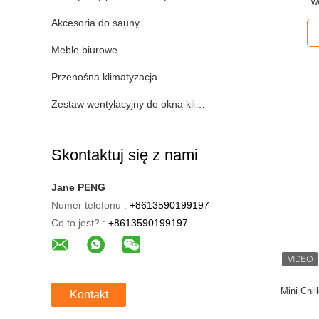
w
Akcesoria do sauny
Meble biurowe
Przenośna klimatyzacja
Zestaw wentylacyjny do okna klimatyzacji
Skontaktuj się z nami
Jane PENG
Numer telefonu :
+8613590199197
Co to jest? :
+8613590199197
Mini Chil
Kontakt