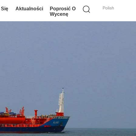
Polish
 Się
Aktualności
Poprosić O
Wycenę