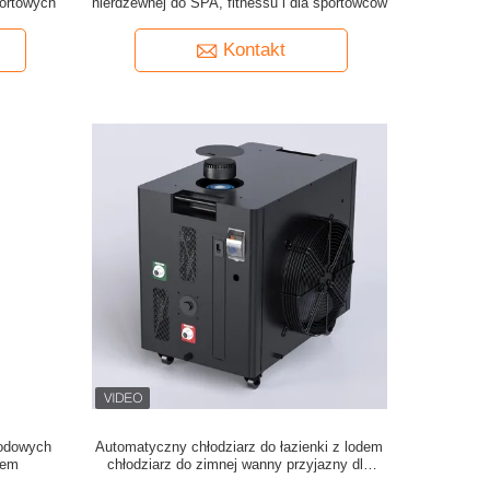
portowych
nierdzewnej do SPA, fitnessu i dla sportowców
Kontakt
Lodowych
Automatyczny chłodziarz do łazienki z lodem
tem
chłodziarz do zimnej wanny przyjazny dla
środowiska dla 0 stopni