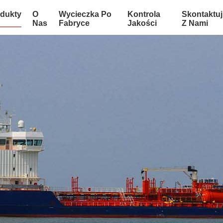
dukty
O
Wycieczka Po
Kontrola
Skontaktuj
Nas
Fabryce
Jakości
Z Nami