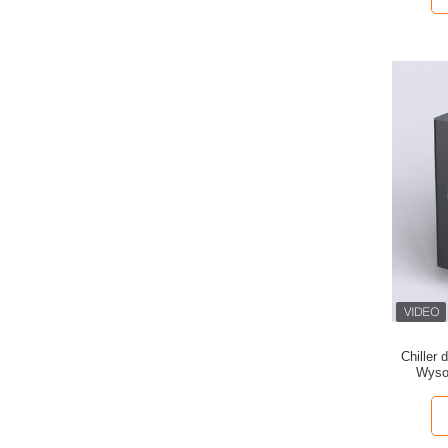
Chiller 
Wyso