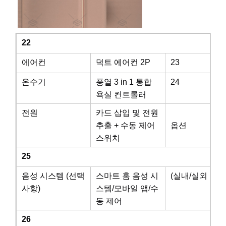
22
에어컨
덕트 에어컨 2P
23
온수기
풍열 3 in 1 통합
24
욕실 컨트롤러
전원
카드 삽입 및 전원
스마트
추출 + 수동 제어
옵션
스위치
25
음성 시스템 (선택
스마트 홈 음성 시
(실내/실외 조명
사항)
스템/모바일 앱/수
기
동 제어
26