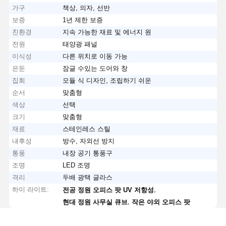
가구
책상, 의자, 선반
보증
1년 제한 보증
친환경
지속 가능한 재료 및 에너지 원
전원
태양광 패널
이식성
다른 위치로 이동 가능
은둔
잠글 수있는 도어와 창
집회
모듈 식 디자인, 조립하기 쉬운
순서
맞춤형
색상
선택
크기
맞춤형
재료
스테인레스 스틸
내후성
방수, 자외선 방지
통풍
내장 공기 통풍구
조명
LED 조명
격리
두배 광택 글라스
하이 라이트:
,
전공 정원 오피스 팟 UV 저항성
,
현대 정원 사무실 큐브
작은 야외 오피스 팟