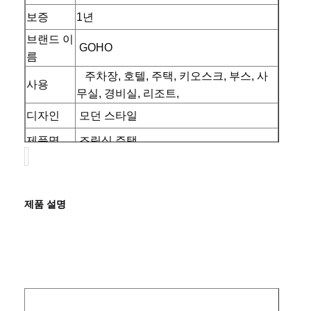
보증
1년
브랜드 이
GOHO
름
주차장, 호텔, 주택, 키오스크, 부스, 사
사용
무실, 경비실, 리조트,
디자인
모던 스타일
제품명
조립식 주택
재료
아연 도금 강철 프레임
색상
맞춤 색상
제품 설명 
장점
친환경
인증
CE
디자인
표준 계획
운송 및
홈
제품 소개
회사 소개
공장 투어
특수 선적
적재
사용법
조경 장식