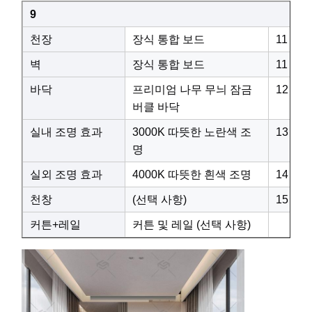
9
천장
장식 통합 보드
11
벽
장식 통합 보드
11
바닥
프리미엄 나무 무늬 잠금
12
버클 바닥
실내 조명 효과
3000K 따뜻한 노란색 조
13
명
실외 조명 효과
4000K 따뜻한 흰색 조명
14
천창
(선택 사항)
15
커튼+레일
커튼 및 레일 (선택 사항)
욕