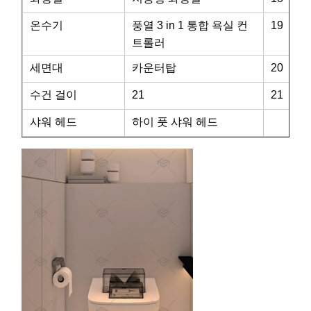
온수기
풍열 3 in 1 통합 욕실 컨
19
트롤러
세면대
카운터탑
20
수건 걸이
21
21
샤워 헤드
하이 풋 샤워 헤드