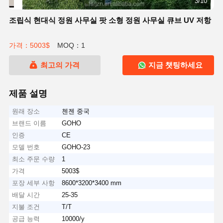
3/10
조립식 현대식 정원 사무실 팟 소형 정원 사무실 큐브 UV 저항
가격：5003$
MOQ：1
최고의 가격
지금 챗팅하세요
제품 설명
원래 장소
첸젠 중국
브랜드 이름
GOHO
인증
CE
모델 번호
GOHO-23
최소 주문 수량
1
가격
5003$
포장 세부 사항
8600*3200*3400 mm
배달 시간
25-35
지불 조건
T/T
공급 능력
10000/y