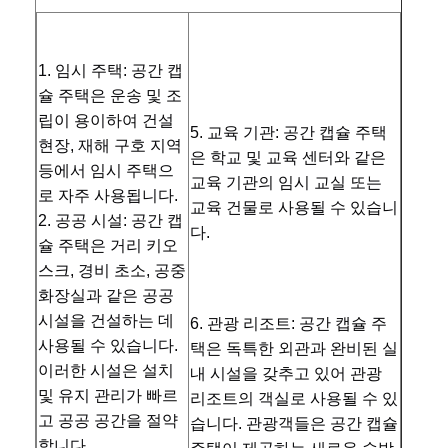
공급 능
주당 10개/단위
력
품질 관리
연락처
뉴스
지금 챗팅하
1. 임시 주택: 공간 캡
세요
슐 주택은 운송 및 조
립이 용이하여 건설 
5. 교육 기관: 공간 캡슐 주택
현장, 재해 구호 지역 
방음장치가 되는 사무실 포드
은 학교 및 교육 센터와 같은 
등에서 임시 주택으
교육 기관의 임시 교실 또는 
야외 오피스 팟
로 자주 사용됩니다. 
교육 건물로 사용될 수 있습니
2. 공공 시설: 공간 캡
스팀 사우나실
다. 
슐 주택은 거리 키오
스크, 경비 초소, 공중 
얼음 조 냉각장치
화장실과 같은 공공 
홈 오피스 팟
시설을 건설하는 데 
6. 관광 리조트: 공간 캡슐 주
사용될 수 있습니다. 
택은 독특한 외관과 완비된 실
얼음 욕조
이러한 시설은 설치 
내 시설을 갖추고 있어 관광 
및 유지 관리가 빠르
얼음 목욕 기계 용품
리조트의 객실로 사용될 수 있
고 공공 공간을 절약
습니다. 관광객들은 공간 캡슐 
전기 사우나 히터
합니다. 