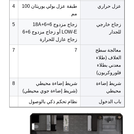
عزل حراري
طبقة عزل بولي يوريثان 100
4
مم
زجاج خارجي
زجاج مزدوج 6+18A+6
5
للجدار
LOW-E أو زجاج مزدوج 6+6
زجاج عازل للحرارة
معالجة سطح
7
7
الغلاف (طلاء
معدني بطلاء
فلوروكربون)
شريط إضاءة
شريط إضاءة محيطي
8
محيطي
(شريط إضاءة جوي محيطي)
باب الدخول
نظام تحكم ذكي بالوصول
حماية ا