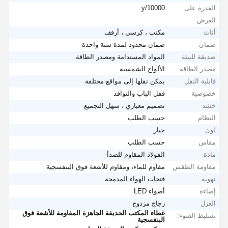
القدرة على
10000/y
العرض
أثاث
مكتب ، كرسي ، أرفف
ضمان
ضمان محدود لمدة سنة واحدة
صديقة للبيئة
المواد المستدامة ومصدر الطاقة
مصدر الطاقة
الألواح الشمسية
قابلية النقل
يمكن نقلها إلى مواقع مختلفة
خصوصية
قفل الباب والنوافذ
حَشد
تصميم معياري ، سهل التجميع
النظام
حسب الطلب
لون
خيار
مقاس
حسب الطلب
مادة
الفولاذ المقاوم للصدأ
مقاومة الطقس
مقاوم للماء، ومقاوم للأشعة فوق البنفسجية
تهوية
فتحات الهواء المدمجة
إضاءة
أضواء LED
العزل
زجاج مزدوج
غطاء المكتب الحديقة الجاهزة المقاومة للأشعة فوق
تسليط الضوء:
البنفسجية