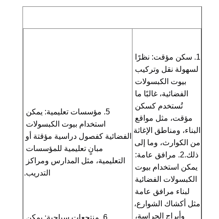
والحمولة
الاستخدام
ديكور المناظر الطبيعية
القدرة على
10 وحدة/وحدات في الأسبوع
التوريد
ضبط الجودة
اتصل بنا
أخبار
نتحدث الآن
1. سكن مؤقت: نظرًا 
لسهولة نقل وتركيب 
غطاء مكتب عازل للصوت
بيوت الكبسولات 
غطاء مكتب خارجي
الفضائية، غالبًا ما 
تُستخدم كسكن 
5. مؤسسات تعليمية: يمكن 
غرف البخار بالبخار
مؤقت، مثل مواقع 
استخدام بيوت الكبسولات 
البناء، ومناطق الإغاثة 
مبرد حمام الثلج
الفضائية كفصول دراسية مؤقتة أو 
من الكوارث، وما إلى 
مبانٍ تعليمية للمؤسسات 
وحدة مكتب منزلية
ذلك.
2. مرافق عامة: 
التعليمية، مثل المدارس ومراكز 
يمكن استخدام بيوت 
التدريب.
حوض الاستحمام بالجليد
الكبسولات الفضائية 
لبناء مرافق عامة 
ملحقات آلة حمام الثلج
مثل أكشاك الشوارع، 
سخان ساونا كهربائي
وأبراج الحراسة، 
6. منتجعات سياحية: يمكن 