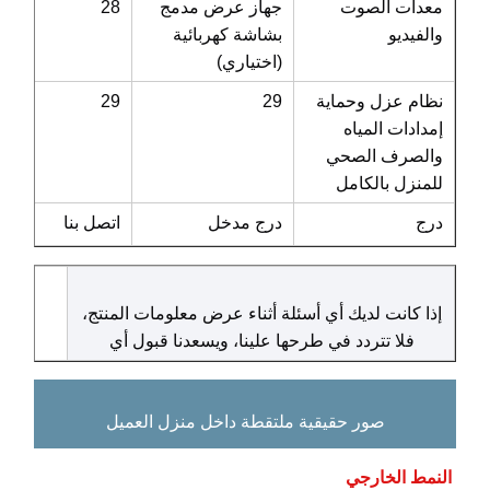
معدات الصوت
جهاز عرض مدمج
28
والفيديو
بشاشة كهربائية
(اختياري)
نظام عزل وحماية
29
29
إمدادات المياه
والصرف الصحي
للمنزل بالكامل
درج
درج مدخل
اتصل بنا
ت
إذا كانت لديك أي أسئلة أثناء عرض معلومات المنتج،
فلا تتردد في طرحها علينا، ويسعدنا قبول أي
صور حقيقية ملتقطة داخل منزل العميل
النمط الخارجي