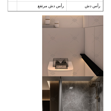
رأس دش
رأس دش مرتفع
كه