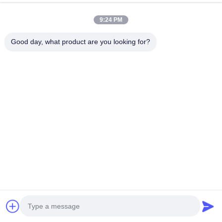
Terrace
พูดคุยกันตอนนี้
Send Inquiry
9:24 PM
#
ห้องประชุมกลางแจ้ง
#
ห้องทำงานหลังบ้านกลางแจ้ง
Good day, what product are you looking for?
#
ห้องทำงานกลางแจ้ง
ห้องทำงานกลางแจ้ง
2026-04-21
รับการปรับแต่งทั้งหลัง โซลูชันครบวงจรสำหรับทุกปัญหาภายใน คุณสมบัติเฉพาะ
อุตสาหกรรม วัสดุ เหล็ก คุณสมบัติอื่นๆ บริการหลังการขาย การสนับสนุนทาง
เทคนิคออนไลน์ การใช้งาน วิลล่า แหล่งกำเนิดสินค้า เซินเจิ้น, ...
ดูเพิ่มเติม
ข้อความจากผู้เข้าชม
ส่งข้อความ
ยังไม่มีความเห็นจากสาธารณะ