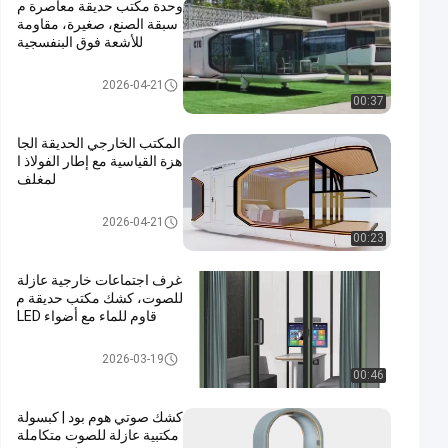
وحدة مكتب حديقة معاصرة م
سبقة الصنع، صغيرة، مقاومة
للأشعة فوق البنفسجية
غطاء مكتب خارجي
2026-04-21
00:37
المكتب الخارجي الحديقة الجا
هزة القياسية مع إطار الفولاذ ا
لمغلف
غطاء مكتب خارجي
2026-04-21
00:23
غرف اجتماعات خارجية عازلة
للصوت، كشك مكتب حديقة م
قاوم للماء مع أضواء LED
غطاء مكتب خارجي
2026-03-19
00:46
كشك صوتي هوم بود | كبسولة
مكتبية عازلة للصوت متكاملة