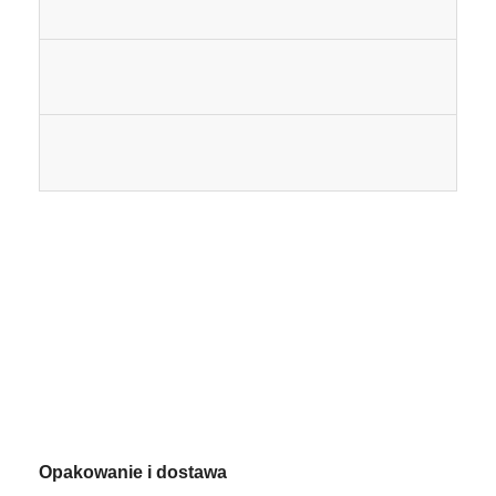
Elektryczny piec do sauny
pochodzenia
produktu
Materiał
Wykorzystanie
Poz
Akcesoria do sauny
Meble biurowe
Władza
Certyfikat
Przenośna klimatyzacja
Zestaw wentylacyjny do okna klimatyzacji
napięcie
Pakiet
22
Gwarancja
110,
Waga
kg
Opakowanie i dostawa