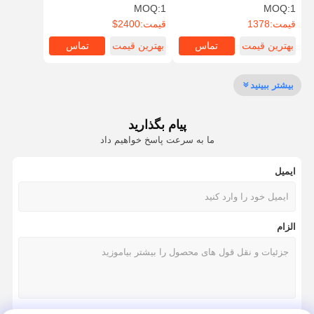
کاهش نویز در دفتر کار، دفتر
داغ اتاق تلفن اتاق کار
MOQ:
1
MOQ:
1
پیش ساخته، غرفه موبایل
خصوصی اتاق جلسه خواب
قیمت:
1378
قیمت:
2400$
جعبه دفتر قابل حمل
کنترل کیفیت
تماس با ما
اخبار
حالا حرف بزن
بهترین قیمت
تماس
بهترین قیمت
تماس
دفتر صوتی ضد صدا
بیشتر ببینید
اتاقک اداری در فضای باز
پیام بگذارید
اتاق‌های سونا بخار
ما به سرعت پاسخ خواهیم داد
چیلر حمام یخ
ایمیل
اتاقک اداری خانگی
وان حمام یخ
الزام
لوازم جانبی ماشین حمام یخ
گرمکن سونا الکتریکی
لوازم سونا