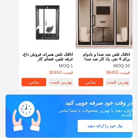
اتاقک تلفن ضد صدا و بادوام
اتاقک تلفن همراه، فروش داغ،
برای 4 نفر، پاد کار ضد صدا
غرفه تلفن، فضای کار
خصوصی، جلسه، خواب، جعبه
MOQ:
1
MOQ:
10
اداری قابل حمل
قیمت:
8455$
قیمت:
2450$
بهترین قیمت
تماس
بهترین قیمت
تماس
در وقت خود صرفه جویی کنید
اجازه دهید با بهترین محصولات با شما تماس
بگیریم.
نیاز خود را ارائه دهید