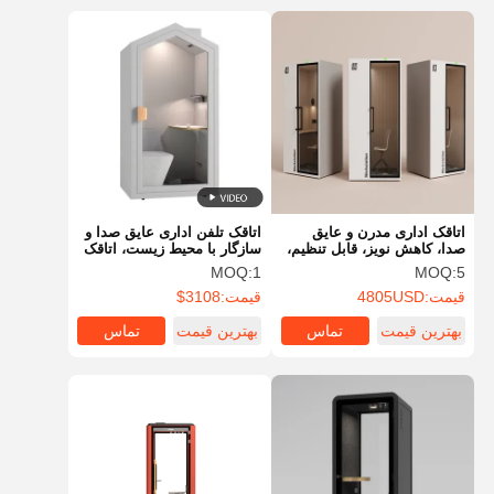
اتاقک اداری مدرن و عایق
اتاقک تلفن اداری عایق صدا و
صدا، کاهش نویز، قابل تنظیم،
سازگار با محیط زیست، اتاقک
جلسه، کار، تک غرفه
بی صدا برای دفتر، برای
MOQ:
1
MOQ:
5
مطالعه کودکان
قیمت:
4805USD
قیمت:
3108$
بهترین قیمت
تماس
بهترین قیمت
تماس