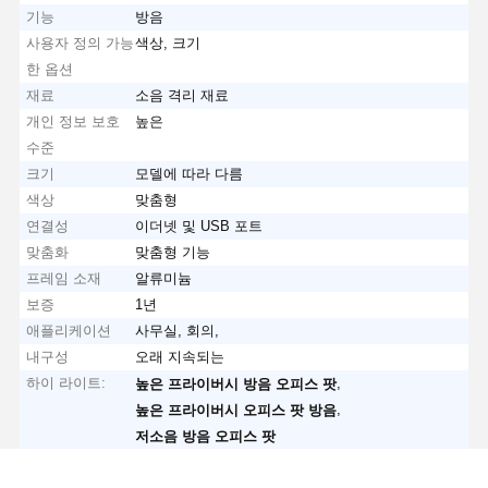
기능
방음
사용자 정의 가능
색상, 크기
한 옵션
재료
소음 격리 재료
개인 정보 보호
높은
수준
크기
모델에 따라 다름
색상
맞춤형
연결성
이더넷 및 USB 포트
맞춤화
맞춤형 기능
프레임 소재
알류미늄
보증
1년
애플리케이션
사무실, 회의,
내구성
오래 지속되는
하이 라이트:
,
높은 프라이버시 방음 오피스 팟
,
높은 프라이버시 오피스 팟 방음
저소음 방음 오피스 팟