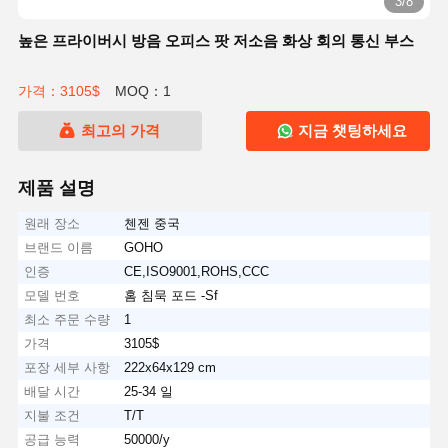
3/8
높은 프라이버시 방음 오피스 팟 저소음 화상 회의 통신 부스
가격：3105$
MOQ：1
최고의 가격
지금 챗팅하세요
제품 설명
원래 장소
첸젠 중국
브랜드 이름
GOHO
인증
CE,ISO9001,ROHS,CCC
모델 번호
홈 침묵 포드 -Sf
최소 주문 수량
1
가격
3105$
포장 세부 사항
222x64x129 cm
배달 시간
25-34 일
지불 조건
T/T
공급 능력
50000/y