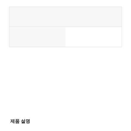
콤
실
간
패
건
을
널
물,
필
학
요
판
단
단
교,
로
매
일
일
단
249,000
쇼
하
단
패
품
일
kg,
핑
는
위
키
목
총
몰,
어
지
중
레
린
크
제품 설명
량
저
이
기