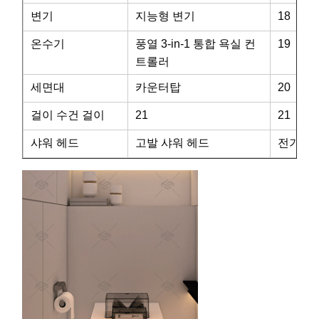
변기
지능형 변기
18
온수기
풍열 3-in-1 통합 욕실 컨
19
트롤러
세면대
카운터탑
20
걸이 수건 걸이
21
21
샤워 헤드
고발 샤워 헤드
전기