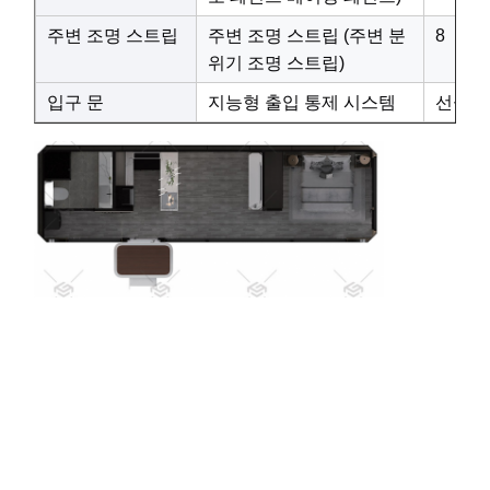
주변 조명 스트립
주변 조명 스트립 (주변 분
8
위기 조명 스트립)
입구 문
지능형 출입 통제 시스템
선실 내