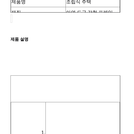
제품명
조립식 주택
재질
아연 도금 강철 프레임
색상
맞춤 색상
장점
친환경
인증
CE
제품 설명
디자인
표준 계획
운송 및 적재
특수 선적
용도
조경 장식
공급 능력
주당 10 유닛/유닛
홈
제품 소개
회사 소개
공장 투어
1. 