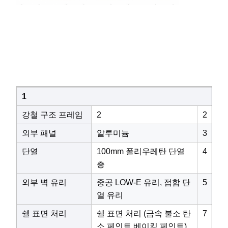
1
강철 구조 프레임
2
2
외부 패널
알루미늄
3
단열
100mm 폴리우레탄 단열
4
층
외부 벽 유리
중공 LOW-E 유리, 접합 단
5
열 유리
쉘 표면 처리
쉘 표면 처리 (금속 불소 탄
7
소 페인트 베이킹 페인트)