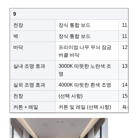
9
천장
장식 통합 보드
11
벽
장식 통합 보드
11
바닥
프리미엄 나무 무늬 잠금
12
버클 바닥
실내 조명 효과
3000K 따뜻한 노란색 조
13
명
실외 조명 효과
4000K 따뜻한 흰색 조명
14
천창
(선택 사항)
15
커튼 + 레일
커튼 및 레일 (선택 사항)
욕실 