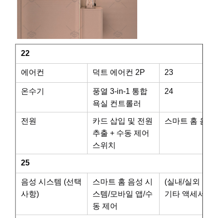
22
에어컨
덕트 에어컨 2P
23
온수기
풍열 3-in-1 통합
24
욕실 컨트롤러
전원
카드 삽입 및 전원
스마트 홈 음성
추출 + 수동 제어
스위치
25
음성 시스템 (선택
스마트 홈 음성 시
(실내/실외 조명
사항)
스템/모바일 앱/수
기타 액세서리
동 제어