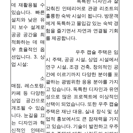
독특한 디자인과 잘 
데 재활용될 수 
갖춰진 인테리어로 관광 리조트의 
사우나 용품
있습니다. 빠른 
훌륭한 숙박 시설이 됩니다. 방문객
설치와 낮은 유
사무실 가구
에게 독특하고 몰입감 있는 숙박 경
지 보수 설계로 
험을 즐기면서 자연과 연결될 기회
공공 공간을 최
휴대용 공기 에어컨
를 제공합니다.
적화하는 데 매
AC 창문 환기 키트
우 효율적인 옵
우주 캡슐 주택은 임
션입니다. 3. 상
시 주택, 공공 시설, 상업 시설에서 
업 시설:
연구 시설, 조경 건축, 창의적인 공
간에 이르기까지 다양한 분야를 포
소
괄하는 광범위한 응용 분야를 가지
매점, 레스토랑, 
고 있습니다. 독특한 디자인과 유연
카페 등 다양한 
성으로 많은 프로젝트에 이상적인 
상업 공간으로 
선택이 되었습니다. 또한 우주 캡슐 
개조될 수 있습
주택은 재난 대응, 실내 장식 및 상
니다. 눈길을 끄
업적 홍보에서도 큰 잠재력을 가지
는 디자인과 혁
고 있습니다. 기술이 발전하고 우주 
신적인 인테리