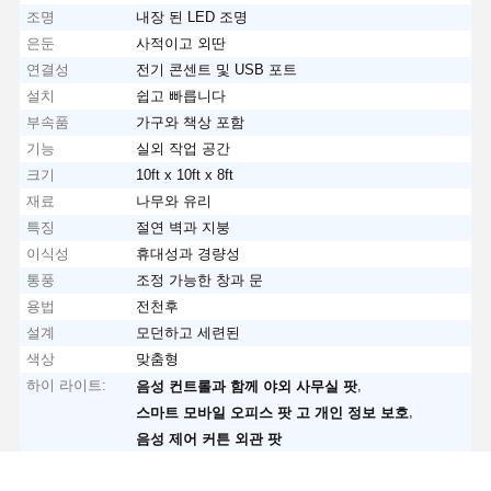
조명
내장 된 LED 조명
은둔
사적이고 외딴
연결성
전기 콘센트 및 USB 포트
설치
쉽고 빠릅니다
부속품
가구와 책상 포함
기능
실외 작업 공간
크기
10ft x 10ft x 8ft
재료
나무와 유리
특징
절연 벽과 지붕
이식성
휴대성과 경량성
통풍
조정 가능한 창과 문
용법
전천후
설계
모던하고 세련된
색상
맞춤형
하이 라이트:
,
음성 컨트롤과 함께 야외 사무실 팟
,
스마트 모바일 오피스 팟 고 개인 정보 보호
음성 제어 커튼 외관 팟