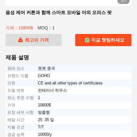
3/7
음성 제어 커튼과 함께 스마트 모바일 야외 오피스 팟
가격：10800$
MOQ：1
최고의 가격
지금 챗팅하세요
제품 설명
원래 장소
첸젠 중국
브랜드 이름
GOHO
인증
CE and all other types of certificates
모델 번호
컨테이너 하우스
최소 주문 수량
1
가격
10800$
포장 세부 사항
맞춤형
배달 시간
25 -35 일
지불 조건
T/T
공급 능력
10000/y