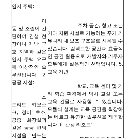
임시 주택:
품질 관리
연락처
뉴스
지금 챗팅하
이
주차 공간, 창고 또는 
세요
동 및 조립이 간
기타 지원 시설로 기능하는 주거 커
편하여 건설 현
뮤니티 내 보조 구조물로 사용될 수 
장이나 재난 구
방음장치가 되는 사무실 포드
있습니다. 컴팩트한 공간과 효율적
호 지역과 같은 
인 공간 활용으로 개발자와 거주자 
야외 오피스 팟
임시 주택 요구
모두에게 실용적인 선택입니다. 5. 
에 이상적인 솔
스팀 사우나실
교육 기관:
루션입니다. 2. 
공공 시설:
얼음 조 냉각장치
학교, 교육 센터 및 기
타 학습 환경에서 임시 교실 또는 
스
홈 오피스 팟
교육 건물로 사용할 수 있습니다. 
트리트 키오스
모듈식 설계는 교육 공간을 확장하
얼음 욕조
크, 경비 초소, 
는 빠르고 유연한 솔루션을 제공합
공중 화장실과 
얼음 목욕 기계 용품
니다. 6. 관광 리조트:
같은 공공 편의 
시설을 만드는 
전기 사우나 히터