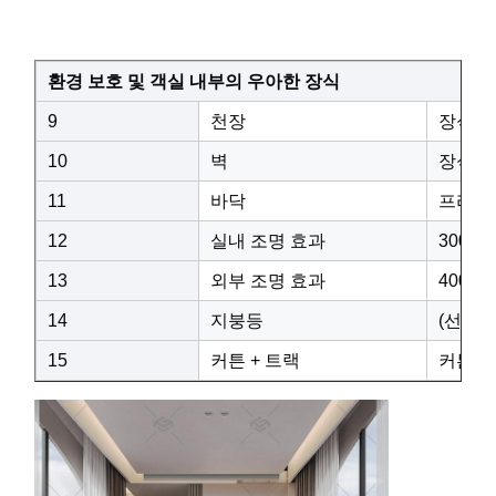
환경 보호 및 객실 내부의 우아한 장식
9
천장
장식용
10
벽
장식용
11
바닥
프리미엄
12
실내 조명 효과
3000
13
외부 조명 효과
4000
14
지붕등
(선택)
15
커튼 + 트랙
커튼과 