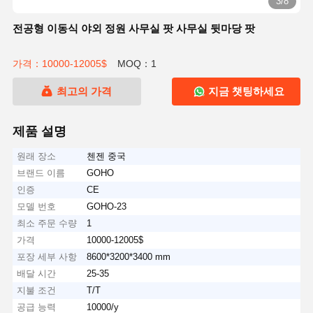
3/8
전공형 이동식 야외 정원 사무실 팟 사무실 뒷마당 팟
가격：10000-12005$
MOQ：1
최고의 가격
지금 챗팅하세요
제품 설명
원래 장소
첸젠 중국
브랜드 이름
GOHO
인증
CE
모델 번호
GOHO-23
최소 주문 수량
1
가격
10000-12005$
포장 세부 사항
8600*3200*3400 mm
배달 시간
25-35
지불 조건
T/T
공급 능력
10000/y