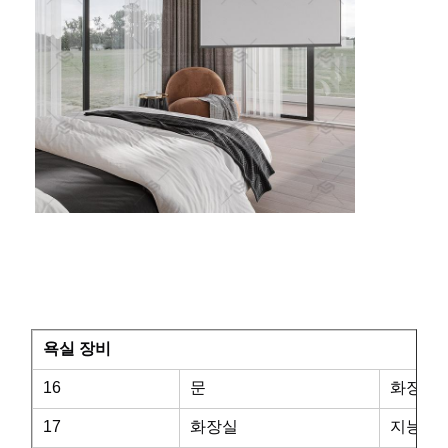
욕실 장비
16
문
화장실 
17
화장실
지능형 