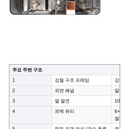
주요 주변 구조
1
강철 구조 프레임
강철 
2
외면 패널
알루미
3
열 절연
100
4
외벽 유리
6+18
절연 
5
껍질 표면 처리 (금속 플루
껍질 