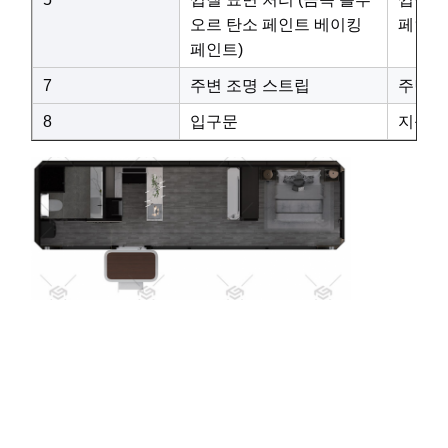
오르 탄소 페인트 베이킹
페인트
페인트)
7
주변 조명 스트립
주변 빛
8
입구문
지능형