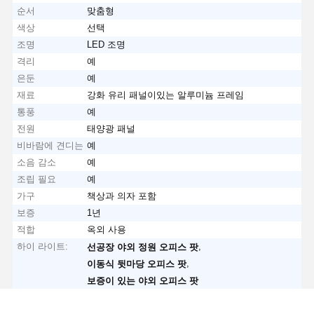
순서
맞춤형
색상
선택
조명
LED 조명
격리
예
은둔
예
재료
강화 유리 패널이있는 알루미늄 프레임
통풍
예
전원
태양광 패널
비바람에 견디는
예
소음 감소
예
조립 필요
예
가구
책상과 의자 포함
보증
1년
적합
옥외 사용
하이 라이트:
,
선공장 야외 정원 오피스 팟
,
이동식 뒷마당 오피스 팟
보증이 있는 야외 오피스 팟