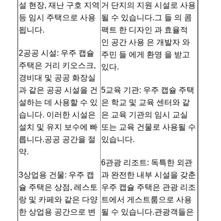
설 현장, 재난 구호 지역 
거 단지의 지원 시설로 사용
등 임시 주택으로 사용
될 수 있습니다.그 들 의 콤
됩니다.
팩트 한 디자인 과 효율적 
품질 관리
연락처
뉴스
지금 챗팅하
인 공간 사용 은 개발자 와 
세요
2공공 시설: 우주 캡슐 
주민 들 에게 환영 을 받고 
주택은 거리 키오스크, 
있다.
방음장치가 되는 사무실 포드
경비대 및 공공 화장실
과 같은 공공 시설을 건
5교육 기관: 우주 캡슐 주택
야외 오피스 팟
설하는 데 사용할 수 있
은 학교 및 교육 센터와 같
스팀 사우나실
습니다. 이러한 시설은 
은 교육 기관의 임시 교실 
설치 및 유지 보수에 빠
또는 교육 건물로 사용될 수 
얼음 조 냉각장치
릅니다.공공 공간을 절
있습니다.
약.
홈 오피스 팟
6관광 리조트: 독특한 외관
3상업용 건물: 우주 캡
과 완전한 내부 시설을 갖춘 
얼음 욕조
슐 주택은 상점, 레스토
우주 캡슐 주택은 관광 리조
얼음 목욕 기계 용품
랑 및 카페와 같은 다양
트에서 게스트룸으로 사용
한 상업용 공간으로 변
될 수 있습니다.관광객들은 
전기 사우나 히터