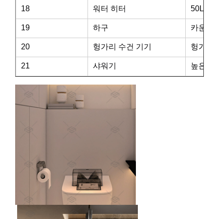
18
워터 히터
50L의 
19
하구
카운터 
20
헝가리 수건 기기
헝가리 
21
샤워기
높은 발