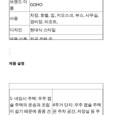
브랜드 이
GOHO
름
차장, 호텔, 집, 키오스크, 부스, 사무실,
사용
경비장, 리조트,
디자인
현대식 스타일
제품 이름
전공 주택 집
소재
진열제철 프레임
색상
사용자 정의 색상
제품 설명
장점
환경 친화적
인증
CE
디자인
표준 계획
운송 및 화
특별 운송물
물
1- 네
임시 주택: 우주 캡
사용
풍경 장식
홈
제품 소개
회사 소개
공장 투어
슐 주택의 운송과 조립
4주거 단지: 우주 캡슐 주택
공급 능력
주당 10개 단위
이 쉽기 때문에 종종 건
은 주차 공간, 저장실 등 주