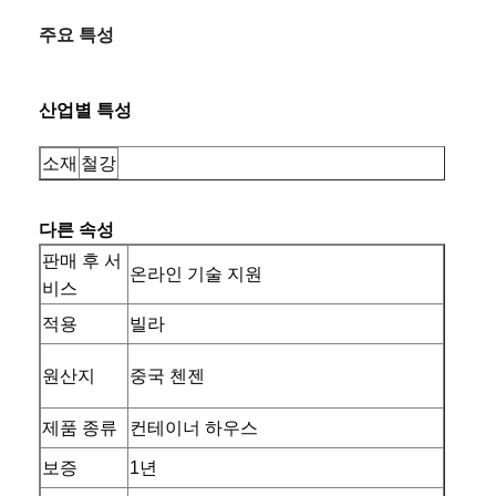
주요 특성
산업별 특성
소재
철강
다른 속성
판매 후 서
온라인 기술 지원
비스
적용
빌라
원산지
중국 첸젠
제품 종류
컨테이너 하우스
보증
1년