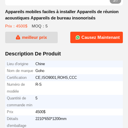
3/7
Appareils mobiles faciles à installer Appareils de réunion
acoustiques Appareils de bureau insonorisés
Prix：4500$
MOQ：5
meilleur prix
Causez Maintenant
Description De Produit
Lieu d'origine
Chine
Nom de marque
Goho
Certification
CE,ISO9001,ROHS,CCC
Numéro de
R-S
modèle
Quantité de
5
commande min
Prix
4500$
Détails
2210*650*1200mm
d'emballage