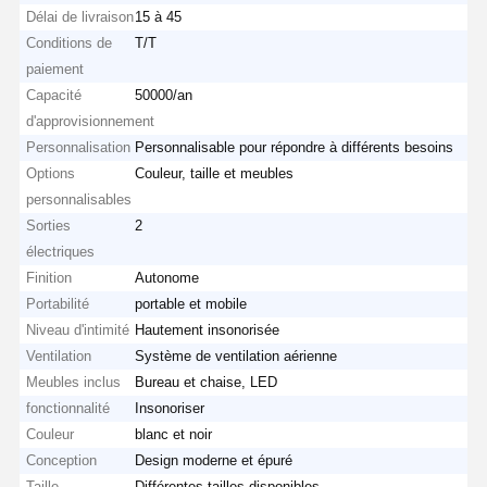
Délai de livraison
15 à 45
Conditions de
T/T
paiement
Capacité
50000/an
d'approvisionnement
Personnalisation
Personnalisable pour répondre à différents besoins
Options
Couleur, taille et meubles
personnalisables
Sorties
2
électriques
Finition
Autonome
Portabilité
portable et mobile
Niveau d'intimité
Hautement insonorisée
Ventilation
Système de ventilation aérienne
Meubles inclus
Bureau et chaise, LED
fonctionnalité
Insonoriser
Couleur
blanc et noir
Conception
Design moderne et épuré
Taille
Différentes tailles disponibles