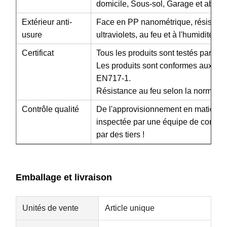
domicile, Sous-sol, Garage et abri, 
appareil de chauffage électrique de sauna
Extérieur anti-
Face en PP nanométrique, résistance 
Accessoires de sauna
usure
ultraviolets, au feu et à l'humidité
Meubles de bureau
Certificat
Tous les produits sont testés par S
Les produits sont conformes aux n
climatiseur portatif
EN717-1.
Résistance au feu selon la norme 
Kit d'aération pour fenêtre de climatiseur
Contrôle qualité
De l'approvisionnement en matières 
inspectée par une équipe de contrôle
par des tiers !
Emballage et livraison
Unités de vente
Article unique