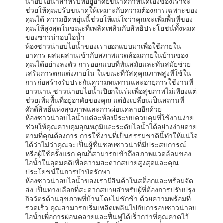
น่าอบไอน้ำสำหรับที่อยู่อาศัยขนาดกำหนดเองของเราจะ
ช่วยให้คุณปรับขนาดให้เหมาะกับความต้องการเฉพาะของ
คุณได้ ความยืดหยุ่นนี้ช่วยให้แน่ใจว่าคุณจะเพิ่มพื้นที่ของ
คุณให้สูงสุดในขณะที่เพลิดเพลินกับสิทธิประโยชน์ทั้งหมด
ของซาวน่าอบไอน้ำ
ห้องซาวน่าอบไอน้ำของเราออกแบบมาเพื่อใช้ภายใน
อาคาร ผสมผสานเข้ากับสภาพแวดล้อมภายในบ้านของ
คุณได้อย่างลงตัว การออกแบบที่ทันสมัยและทันสมัยช่วย
เสริมการตกแต่งภายใน ในขณะที่วัสดุคุณภาพสูงที่ใช้ใน
การก่อสร้างรับประกันความทนทานและอายุการใช้งานที่
ยาวนาน ซาวน่าอบไอน้ำเปียกในร่มเพื่อสุขภาพไม่เพียงแต่
ช่วยเพิ่มพื้นที่อยู่อาศัยของคุณ แต่ยังเปลี่ยนเป็นสถานที่
ศักดิ์สิทธิ์แห่งสุขภาพและการผ่อนคลายอีกด้วย
ห้องซาวน่าอบไอน้ำแต่ละห้องมีระบบควบคุมที่ใช้งานง่าย
ช่วยให้คุณควบคุมอุณหภูมิและระดับไอน้ำได้อย่างง่ายดาย
ตามที่คุณต้องการ การใช้งานที่เป็นธรรมชาตินี้ทำให้แน่ใจ
ได้ว่าไม่ว่าคุณจะเป็นผู้ชื่นชอบซาวน่าที่มีประสบการณ์
หรือผู้ใช้ครั้งแรก คุณก็สามารถเข้าถึงสภาพแวดล้อมของ
ไอน้ำในอุดมคติเพื่อความสะดวกสบายสูงสุดและคุณ
ประโยชน์ในการบำบัดรักษา
ห้องซาวน่าอบไอน้ำของเรามีสินค้าในสต็อกและพร้อมจัด
ส่ง เป็นทางเลือกที่สะดวกสบายสำหรับผู้ที่ต้องการปรับปรุง
บ้าน
ผลิตภัณฑ์
เกี่ยวกับเรา
ทัวร์โรงงาน
กิจวัตรด้านสุขภาพที่บ้านโดยไม่ชักช้า ด้วยความพร้อมที่
รวดเร็ว คุณสามารถเริ่มเพลิดเพลินไปกับการอบซาวน่าอบ
ไอน้ำเพื่อการผ่อนคลายและฟื้นฟูได้เร็วกว่าที่คุณคาดไว้