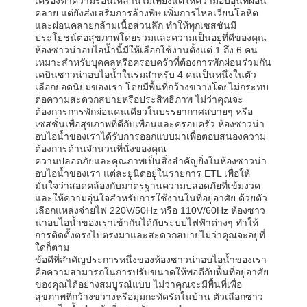
เครื่องทำความร้อนเหล่านี้ไม่เพียงแต่ให้ความอบอุ่นที่ผ่อน
คลาย แต่ยังส่งเสริมการล้างพิษ เพิ่มการไหลเวียนโลหิต
และผ่อนคลายกล้ามเนื้อส่วนลึก ทำให้ทุกเซสชันมี
ประโยชน์ต่อสุขภาพโดยรวมและความเป็นอยู่ที่ดีของคุณ
ห้องซาวน่าอบไอน้ำนี้มีให้เลือกใช้งานตั้งแต่ 1 ถึง 6 คน
เหมาะสำหรับบุคคลหรือครอบครัวที่ต้องการพักผ่อนร่วมกัน
เคบินซาวน่าอบไอน้ำในร่มสำหรับ 4 คนเป็นหนึ่งในตัว
เลือกยอดนิยมของเรา โดยมีพื้นที่กว้างขวางโดยไม่กระทบ
ต่อความสะดวกสบายหรือประสิทธิภาพ ไม่ว่าคุณจะ
ต้องการการพักผ่อนคนเดียวในบรรยากาศสบายๆ หรือ
เซสชั่นเพื่อสุขภาพที่ดีกับเพื่อนและครอบครัว ห้องซาวน่า
อบไอน้ำของเราได้รับการออกแบบมาเพื่อตอบสนองความ
ต้องการด้านจำนวนที่นั่งของคุณ
ความปลอดภัยและคุณภาพเป็นสิ่งสำคัญยิ่งในห้องซาวน่า
อบไอน้ำของเรา แต่ละยูนิตอยู่ในรายการ ETL เพื่อให้
มั่นใจว่าสอดคล้องกับมาตรฐานความปลอดภัยที่เข้มงวด
และให้ความอุ่นใจสำหรับการใช้งานในที่อยู่อาศัย ด้วยตัว
เลือกแหล่งจ่ายไฟ 220V/50Hz หรือ 110V/60Hz ห้องซาว
น่าอบไอน้ำของเราเข้ากันได้กับระบบไฟฟ้าต่างๆ ทำให้
การติดตั้งตรงไปตรงมาและสะดวกสบายไม่ว่าคุณจะอยู่ที่
ใดก็ตาม
ข้อดีที่สำคัญประการหนึ่งของห้องซาวน่าอบไอน้ำของเรา
คือความสามารถในการปรับขนาดให้พอดีกับพื้นที่อยู่อาศัย
ของคุณได้อย่างสมบูรณ์แบบ ไม่ว่าคุณจะมีพื้นที่เพื่อ
สุขภาพที่กว้างขวางหรือมุมกะทัดรัดในบ้าน ตัวเลือกซาว