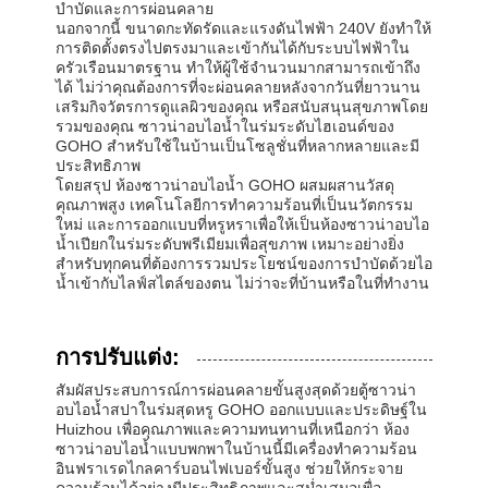
บำบัดและการผ่อนคลาย
นอกจากนี้ ขนาดกะทัดรัดและแรงดันไฟฟ้า 240V ยังทำให้
การติดตั้งตรงไปตรงมาและเข้ากันได้กับระบบไฟฟ้าใน
ครัวเรือนมาตรฐาน ทำให้ผู้ใช้จำนวนมากสามารถเข้าถึง
ได้ ไม่ว่าคุณต้องการที่จะผ่อนคลายหลังจากวันที่ยาวนาน
เสริมกิจวัตรการดูแลผิวของคุณ หรือสนับสนุนสุขภาพโดย
รวมของคุณ ซาวน่าอบไอน้ำในร่มระดับไฮเอนด์ของ
GOHO สำหรับใช้ในบ้านเป็นโซลูชั่นที่หลากหลายและมี
ประสิทธิภาพ
โดยสรุป ห้องซาวน่าอบไอน้ำ GOHO ผสมผสานวัสดุ
คุณภาพสูง เทคโนโลยีการทำความร้อนที่เป็นนวัตกรรม
ใหม่ และการออกแบบที่หรูหราเพื่อให้เป็นห้องซาวน่าอบไอ
น้ำเปียกในร่มระดับพรีเมียมเพื่อสุขภาพ เหมาะอย่างยิ่ง
สำหรับทุกคนที่ต้องการรวมประโยชน์ของการบำบัดด้วยไอ
น้ำเข้ากับไลฟ์สไตล์ของตน ไม่ว่าจะที่บ้านหรือในที่ทำงาน
การปรับแต่ง:
สัมผัสประสบการณ์การผ่อนคลายขั้นสูงสุดด้วยตู้ซาวน่า
อบไอน้ำสปาในร่มสุดหรู GOHO ออกแบบและประดิษฐ์ใน
Huizhou เพื่อคุณภาพและความทนทานที่เหนือกว่า ห้อง
ซาวน่าอบไอน้ำแบบพกพาในบ้านนี้มีเครื่องทำความร้อน
อินฟราเรดไกลคาร์บอนไฟเบอร์ขั้นสูง ช่วยให้กระจาย
ความร้อนได้อย่างมีประสิทธิภาพและสม่ำเสมอเพื่อ