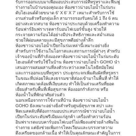
รับการออกแบบมาเพื่อมอบประสบการณ์ที่หรูหราและฟื้นฟู
ร่างกายในบ้านของคุณเอง ห้องซาวน่าอบไอน้ำในร่มระ
ดับไฮเอนด์ด้วยขนาด 6' X 6' X 7' เหมาะสำหรับการใช้
งานส่วนตัวหรือกลุ่มเล็ก สามารถรองรับคนได้ 1 ถึง 6 คน
อย่างสะดวกสบาย ห้องซาวน่าประกอบด้วยเครื่องทำความ
ร้อนฟาร์อินฟราเรดคาร์บอนไฟเบอร์ขั้นสูง ช่วยให้
กระจายความร้อนได้อย่างมีประสิทธิภาพและสม่ำเสมอ
ช่วยให้ผ่อนคลายและมีสุขภาพดีอย่างล้ำลึก
ห้องซาวน่าอบไอน้ำเปียกในร่มเหล่านี้เหมาะอย่างยิ่ง
สำหรับการใช้งานในโอกาสและสถานการณ์ต่างๆ สำหรับ
เจ้าของบ้านที่กำลังมองหาห้องซาวน่าอบไอน้ำในร่มระดับ
ไฮเอนด์สำหรับใช้ในบ้าน ห้องซาวน่าอบไอน้ำ GOHO นำ
เสนอการผสมผสานที่ลงตัวระหว่างเทคโนโลยีสมัยใหม่
และการออกแบบที่หรูหรา ประตูกระจกเพิ่มสัมผัสที่หรูหรา
ในขณะที่ปล่อยให้แสงธรรมชาติส่องเข้ามาในพื้นที่ ทำให้
เกิดสภาพแวดล้อมที่เงียบสงบ ทำให้เป็นส่วนเสริมที่ยอด
เยี่ยมสำหรับพื้นที่เพื่อสุขภาพ ห้องออกกำลังกาย หรือ
ห้องน้ำในที่พักอาศัยส่วนตัว
นอกเหนือจากการใช้งานที่บ้าน ห้องซาวน่าอบไอน้ำ
GOHO ยังเหมาะอย่างยิ่งสำหรับศูนย์สุขภาพ สปา และ
ฟิตเนสคลับที่ต้องการมอบประสบการณ์ซาวน่าอบไอน้ำ
เปียกในร่มระดับพรีเมียมแก่ลูกค้า เครื่องทำความร้อน
อินฟราเรดแบบคาร์บอนไฟเบอร์ไม่เพียงแต่ช่วยล้างพิษใน
ร่างกาย แต่ยังช่วยเพิ่มการไหลเวียนและบรรเทาความ
ตึงเครียดของกล้ามเนื้อ ทำให้เป็นคุณลักษณะสำคัญในการ