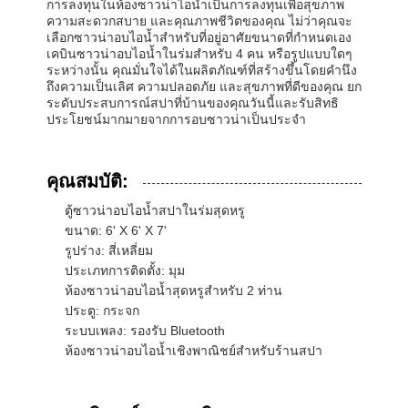
การลงทุนในห้องซาวน่าไอน้ำเป็นการลงทุนเพื่อสุขภาพ
ความสะดวกสบาย และคุณภาพชีวิตของคุณ ไม่ว่าคุณจะ
เลือกซาวน่าอบไอน้ำสำหรับที่อยู่อาศัยขนาดที่กำหนดเอง
เคบินซาวน่าอบไอน้ำในร่มสำหรับ 4 คน หรือรูปแบบใดๆ
ควบคุม
ติดต่อเรา
ข่าว
พูดคุยกันตอน
ระหว่างนั้น คุณมั่นใจได้ในผลิตภัณฑ์ที่สร้างขึ้นโดยคำนึง
คุณภาพ
นี้
ถึงความเป็นเลิศ ความปลอดภัย และสุขภาพที่ดีของคุณ ยก
ระดับประสบการณ์สปาที่บ้านของคุณวันนี้และรับสิทธิ
ประโยชน์มากมายจากการอบซาวน่าเป็นประจำ
ออฟฟิศโปดกันเสียง
ห้องทำงานกลางแจ้ง
คุณสมบัติ:
ห้องอบไอน้ำแบบสตีม
ตู้ซาวน่าอบไอน้ำสปาในร่มสุดหรู
ขนาด: 6' X 6' X 7'
ตู้แช่น้ำแข็ง
รูปร่าง: สี่เหลี่ยม
ประเภทการติดตั้ง: มุม
Home Office Pod
ห้องซาวน่าอบไอน้ำสุดหรูสำหรับ 2 ท่าน
ประตู: กระจก
อ่างอาบน้ําแข็ง
ระบบเพลง: รองรับ Bluetooth
ห้องซาวน่าอบไอน้ำเชิงพาณิชย์สำหรับร้านสปา
อุปกรณ์เสริมเครื่องอาบน้ําแข็ง
เครื่องทำความร้อนซาวน่าไฟฟ้า