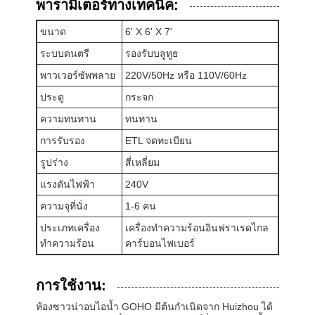
พารามิเตอร์ทางเทคนิค:
อุปกรณ์เสริมซาวน่า
ขนาด
6' X 6' X 7'
เหรียญสํานักงาน
ระบบดนตรี
รองรับบลูทูธ
พาวเวอร์ซัพพลาย
220V/50Hz หรือ 110V/60Hz
เครื่องปรับอากาศพกพา
ประตู
กระจก
ชุดช่องระบายอากาศหน้าต่างเครื่องปรับอากาศ
ความทนทาน
ทนทาน
การรับรอง
ETL จดทะเบียน
รูปร่าง
สี่เหลี่ยม
แรงดันไฟฟ้า
240V
ความจุที่นั่ง
1-6 คน
ประเภทเครื่อง
เครื่องทำความร้อนอินฟราเรดไกล
ทำความร้อน
คาร์บอนไฟเบอร์
การใช้งาน:
ห้องซาวน่าอบไอน้ำ GOHO มีต้นกำเนิดจาก Huizhou ได้