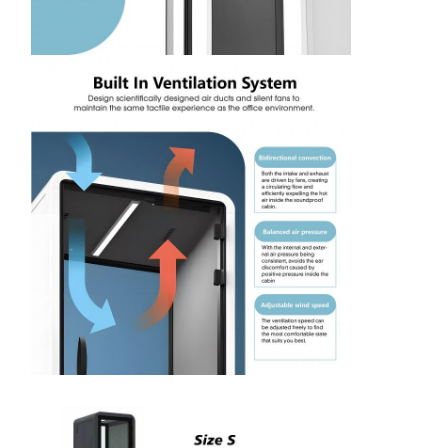
,
ย
อ
ง
พ
า
ร์
ต
เ
ม
น
ต์