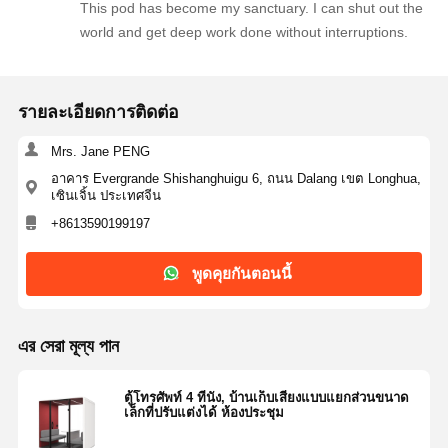
This pod has become my sanctuary. I can shut out the
world and get deep work done without interruptions.
ช็
อ
รายละเอียดการติดต่อ
ป
Mrs. Jane PENG
อาคาร Evergrande Shishanghuigu 6, ถนน Dalang เขต Longhua,
,
เซินเจิ้น ประเทศจีน
+8613590199197
ยิ
ม
พูดคุยกันตอนนี้
,
এর সেরা মূল্য পান
โ
ตู้โทรศัพท์ 4 ที่นั่ง, บ้านเก็บเสียงแบบแยกส่วนขนาด
ถ
เล็กที่ปรับแต่งได้ ห้องประชุม