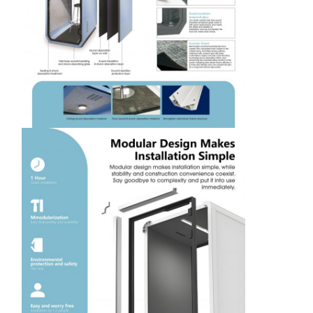
ช้
บ
ส
ม
ษ
ว
กั
ติ
อุปกรณ์เสริมซาวน่า
ฟิ
น
ง
ป
ร
กั
ณี
เหรียญสํานักงาน
น
ก
ศ
เ
า
ร
ะ
น
ย์
เครื่องปรับอากาศพกพา
เ
เ
,
สี
น
ะ
เ
ชุดช่องระบายอากาศหน้าต่างเครื่องปรับอากาศ
สี
งี
โ
ย
กั
สี
ย
ย
ร
ง
น
ย
ง
บ
ง
ง
กั
แ
น
ร
เ
ม
สี