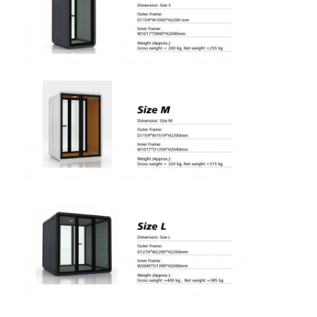
,
อ
า
ค
า
ร
สำ
นั
ก
ง