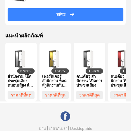
ง
চালিয়ে
แนะนำผลิตภัณฑ์
สํานักงาน โป๊ด
เฟอร์นิเจอร์
คนเดียว สํา
คนเดียว สํา
ประชุมเสียง
สำนักงาน พ็อด
นักงาน โป๊ดการ
นักงาน โป๊ด
หนอนเสียง สํา
สำนักงานกัน
ประชุมเสียง
ประชุมเสียง
นักงาน ห้อง
เสียง บูธ
เงียบ
โทรศัพท์
ราคาดีที่สุด
ราคาดีที่สุด
ราคาดีที่สุด
ราคาดีที่ส
สำนักงานแบบ
ถอดได้
บ้าน
เกี่ยวกับเรา
Desktop Site