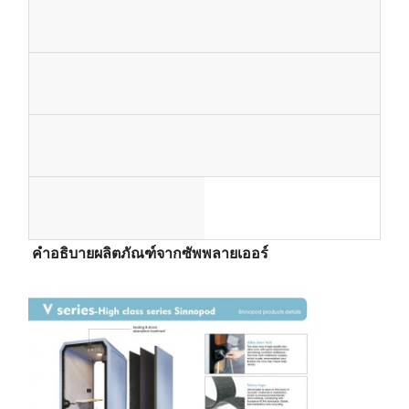
ก
ชื่
3
บ
ง
ส่
แ
า
H
ง
า
เ
ลื่
า
อ
ปี
ร
กำ
อ
ควบคุม
ติดต่อเรา
ข่าว
พูดคุยกันตอน
ฟั
ก
กั
บ
ย
O
า
ร
ล่
อ
คุณภาพ
นี้
ร
ผ
ร
เ
ง
ง
า
น
ร
เ
น
อ
น
น
ป
วั
ห้
รั
ลิ
จุ
นิ
ส
ออฟฟิศโปดกันเสียง
ก์
ร
เ
น
ล
อ
,
ย้
ร
ส
อ
บ
ต
ท
ด
ว่
ห้องทำงานกลางแจ้ง
ชื่
บู
ชั
ใ
สี
ด์
ข
ก
โ
า
สี
ะ
ดุ
ง
ป
ภั
ห้องอบไอน้ำแบบสตีม
า
สิ
า
อ
ธ
น
ช้
ย
รุ่
แ
ฮ
ย
ก
ก
พื้
ตู้แช่น้ำแข็ง
เ
ป
ร
ณ
คำอธิบายผลิตภัณฑ์จากซัพพลายเออร์
ง
น
ง
อ
ง
ง
น
บ
ม
ไ
Home Office Pod
า
า
น
ภ
ร
ะ
ฑ์
ไ
ค้
พื้
แ
ะ
า
บ
อ
ด้
อ่างอาบน้ําแข็ง
ร
ร
ที่
ท
ะ
กั
ป
า
น
ผ่
คู
น
อ
,
อุปกรณ์เสริมเครื่องอาบน้ําแข็ง
ใ
รั
อิ
ชุ
น
ร
ผิ
น
ส
เครื่องทำความร้อนซาวน่าไฟฟ้า
ฟ
กั