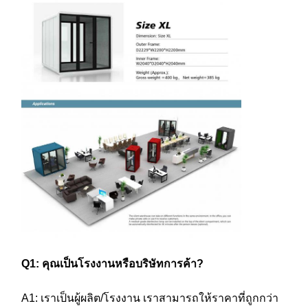
า
น
,
โ
ร
ง
พ
ย
Q1: คุณเป็นโรงงานหรือบริษัทการค้า?
า
A1: เราเป็นผู้ผลิต/โรงงาน เราสามารถให้ราคาที่ถูกกว่า
บ