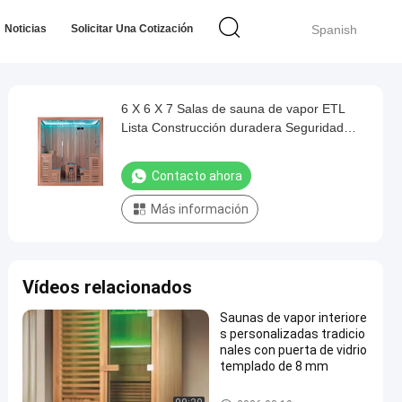
Noticias
Solicitar Una Cotización
Spanish
6 X 6 X 7 Salas de sauna de vapor ETL
Lista Construcción duradera Seguridad
mejorada Ideal para entornos
profesionales de bienestar
Contacto ahora
Más información
Vídeos relacionados
Saunas de vapor interiore
s personalizadas tradicio
nales con puerta de vidrio
templado de 8 mm
Salones de sauna de vapor