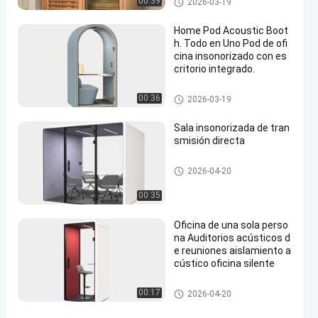
00:39
2026-03-19
Home Pod Acoustic Boot
h. Todo en Uno Pod de ofi
cina insonorizado con es
critorio integrado.
Oficina en casa
00:36
2026-03-19
Sala insonorizada de tran
smisión directa
Vaina insonora de la oficina
2026-04-20
00:35
Oficina de una sola perso
na Auditorios acústicos d
e reuniones aislamiento a
cústico oficina silente
Vaina insonora de la oficina
00:17
2026-04-20