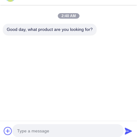
2:40 AM
Наши Категории
Good day, what product are you looking for?
Звукоизоляц
Уличный
Паровая
Охладител
ионный
офисный
сауна
ванны льд
стручок
модуль
офиса
Главная страница
Карта сайта
Desktop Site
Карта сайта
Политика уединения
Качество
Звукоизоляционный стручок офиса
Китайская
фабрика.Copyright © 2026 Shenzhen Yashan International Trade
Co., Ltd. All Rights Reserved.