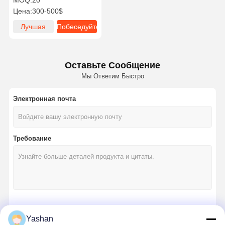
MOQ:
20
портативный агрегат AC
Цена:
300-500$
с дистанционным
управлением 24 часа
Лучшая
Побеседуйте
цена
теперь
Оставьте Сообщение
Мы Ответим Быстро
Электронная почта
Требование
Продолжать
Yashan