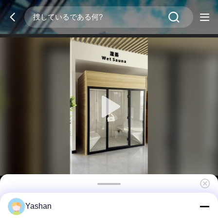
耐久性のある家 室内蒸気サウナ室 6 X 6 X 7 フ
Yashan
ィート 広々とした快適なリラックススペース ウ