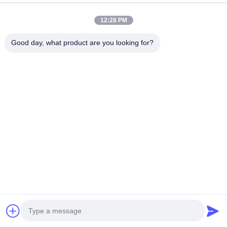
ェルネスと排毒
今雑談しなさい
Send Inquiry
12:28 PM
#
サウナおよび蒸気部屋
#
屋外蒸気シャワー室
Good day, what product are you looking for?
#
赤外線サウナ部屋
蒸気サウナ室
2026-06-02
製品説明：ご自宅でスパ体験をお楽しみいただけるように設計されたプレミ
アム スチーム サウナ ルームで、究極のリラクゼーションとウェルネスをご
体験ください。カスタム サイズの住宅用スチーム サウナをお探しの場合で
も、標準モデルをお探しの場合でも、当社のスチーム サウナ ルームはさまざ
まなニーズや好みに応え、快適な室内空間でスチーム入浴の治療効果をお楽
しみいただけます。 当社のウェルネス用屋内湿式スチ...
お問い合わせ
訪問者のメッセージ
メッセージを残しなさい
まだパブリックコメントはありません