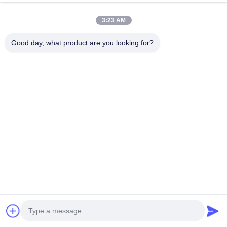
今雑談しなさい
Send Inquiry
3:23 AM
#
氷浴水スリラー
#
コールドタブチラー
Good day, what product are you looking for?
#
アイスプラングチラー
氷浴のスリラー
2026-04-21
梱包と配送 販売単位 シングルアイテム シングルパッケージサイズ
73X49X80 cm シングル総重量 150kg サプライヤーによる製品説明 製品説明
アイスバスチラー主要技術データシート 馬力 0.3 HP 1.0HP 2.0 HP モデル番
号 XY-08-HC / XY-08-OC XY-10-HC / XY-10-OC XY-20-HC / XY-20-OC 電源
106-127V ...
お問い合わせ
訪問者のメッセージ
メッセージを残しなさい
まだパブリックコメントはありません