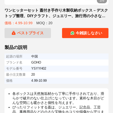
2/8
ワンヒッターセット 蓋付き手作り木製収納ボックス – デスク
トップ整理、DIYクラフト、ジュエリー、旅行用の小さな装
飾記念品容器 – 家の装飾用の素朴なギフトボックス
価格：4.99-10.99
MOQ：20
ベストプライス
今雑談しなさい
製品の説明
起源の場所
中国
ブランド名
GOHO
モデル番号
YSYYH02
最小注文数量
20
価格
4.99-10.99
各ボックスは天然無垢材から丁寧に手作りされており、滑
らかで破片のない仕上げになっています。素朴な木目がど
んな空間にも暖かさと個性を与えます。
ぴったりフィットする蓋は、ジュエリー、記念品、工芸
品、事務用品などの小さな宝物をホコリや損傷から守りま