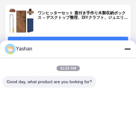
ワンヒッターセット 蓋付き手作り木製収納ボック
ス – デスクトップ整理、DIYクラフト、ジュエリ
ー、旅行用の小さな装飾記念品容器 – 家の装飾用
の素朴なギフトボックス
続行
Yashan
推薦されたプロダクト
11:23 AM
Good day, what product are you looking for?
One Hitter
Decorative
Boxes -
Stylish
Storage
ベストプライス
Container for
One Hitters,