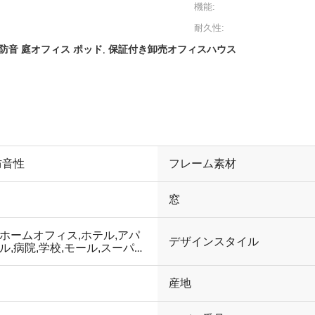
機能:
耐久性:
防音 庭オフィス ポッド
保証付き卸売オフィスハウス
,
防音性
フレーム素材
窓
ホームオフィス,ホテル,アパ
デザインスタイル
ル,病院,学校,モール,スーパー
クショップ,ジム,ホール
産地