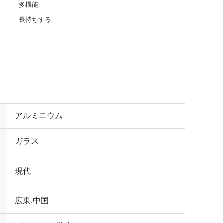
多機能
長持ちする
アルミニウム
ガラス
現代
広東,中国