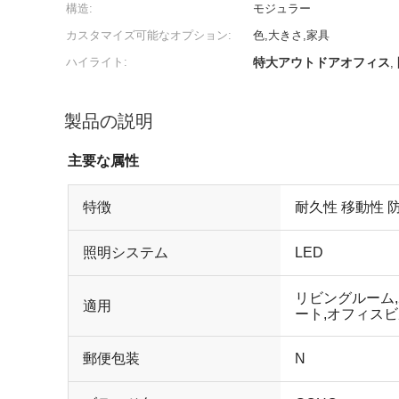
構造:
モジュラー
カスタマイズ可能なオプション:
色,大きさ,家具
ハイライト:
特大アウトドアオフィス
,
製品の説明
主要な属性
特徴
耐久性 移動性 
照明システム
LED
リビングルーム,
適用
ート,オフィスビ
マーケット,ワー
郵便包装
N