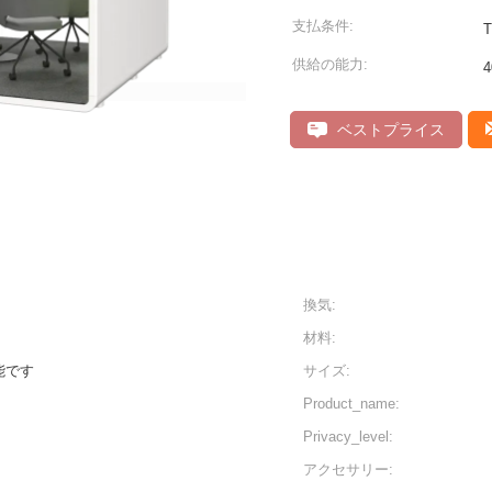
支払条件:
T
供給の能力:
4
ベストプライス
換気:
材料:
能です
サイズ:
Product_name:
Privacy_level:
アクセサリー: