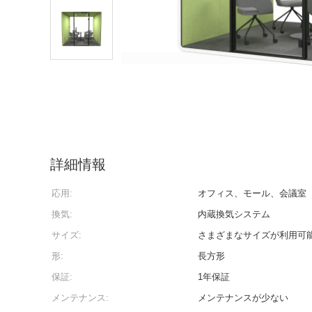
詳細情報
応用:
オフィス、モール、会議室
換気:
内蔵換気システム
サイズ:
さまざまなサイズが利用可
形:
長方形
保証:
1年保証
メンテナンス:
メンテナンスが少ない