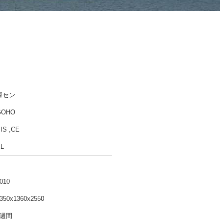
深セン
GOHO
IS ,CE
L
010
350x1360x2550
3週間