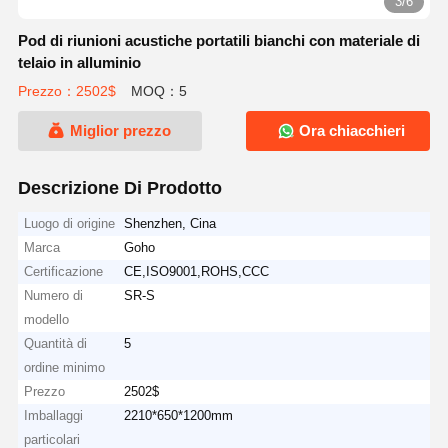
3/6
Pod di riunioni acustiche portatili bianchi con materiale di
telaio in alluminio
Prezzo：2502$
MOQ：5
Miglior prezzo
Ora chiacchieri
Descrizione Di Prodotto
Luogo di origine
Shenzhen, Cina
Marca
Goho
Certificazione
CE,ISO9001,ROHS,CCC
Numero di
SR-S
modello
Quantità di
5
ordine minimo
Prezzo
2502$
Imballaggi
2210*650*1200mm
particolari