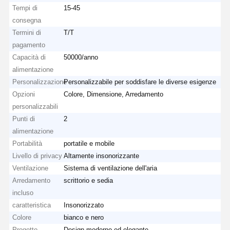
Tempi di
15-45
consegna
Termini di
T/T
pagamento
Capacità di
50000/anno
alimentazione
Personalizzazione
Personalizzabile per soddisfare le diverse esigenze
Opzioni
Colore, Dimensione, Arredamento
personalizzabili
Punti di
2
alimentazione
Portabilità
portatile e mobile
Livello di privacy
Altamente insonorizzante
Ventilazione
Sistema di ventilazione dell'aria
Arredamento
scrittorio e sedia
incluso
caratteristica
Insonorizzato
Colore
bianco e nero
Progetto
Design moderno ed elegante