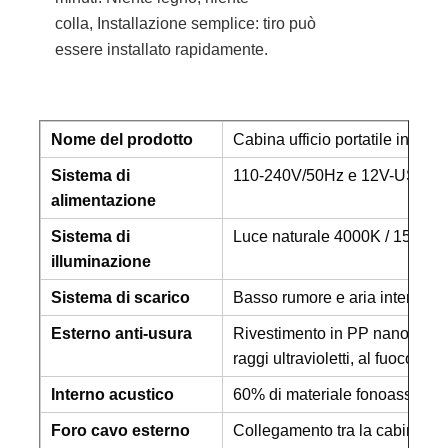
colla,
Installazione semplice:
tiro
può
essere installato rapidamente.
Nome del prodotto
Cabina ufficio portatile insono
Sistema di
110-240V/50Hz e 12V-USB.
alimentazione
Sistema di
Luce naturale 4000K / 150 lx.
illuminazione
Sistema di scarico
Basso rumore e aria interna rin
Esterno anti-usura
Rivestimento in PP nanometrico,
raggi ultravioletti, al fuoco e al
Interno acustico
60% di materiale fonoassorben
Foro cavo esterno
Collegamento tra la cabina e l