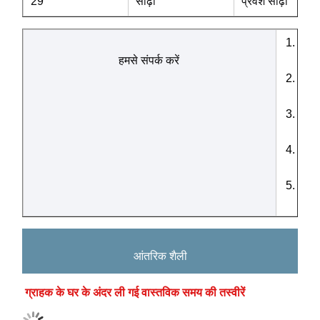
29
सीढ़ी
प्रवेश सीढ़ी
यदि 
हमसे संपर्क करें
तो स
यदि 
प्रभ
यदि 
आवश्
यदि 
के ल
मैं 
बताए
आंतरिक शैली
ग्राहक के घर के अंदर ली गई वास्तविक समय की तस्वीरें