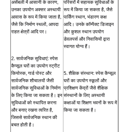
असेंबली में आसानी के कारण, 
परिसरों में सहायक सुविधाओं के 
उनका उपयोग अक्सर अस्थायी 
रूप में किया जा सकता है, जैसे 
आवास के रूप में किया जाता है, 
पार्किंग स्थान, भंडारण कक्ष 
गुणवत्ता नियंत्रण
हमसे संपर्क करें
समाचार
अब बात करें
जैसे कि निर्माण स्थलों, आपदा 
आदि। उनके कॉम्पैक्ट डिजाइन 
राहत क्षेत्रों आदि पर। 
और कुशल स्थान उपयोग 
ध्वनिरोधी कार्यालय पोड
डेवलपर्स और निवासियों द्वारा 
स्वागत योग्य हैं।
आउटडोर ऑफिस पॉड
2. सार्वजनिक सुविधाएं: स्पेस 
स्टीम सौना कक्ष
कैप्सूल घरों का उपयोग स्ट्रीट 
कियोस्क, गार्ड पोस्ट और 
5. शैक्षिक संस्थान: स्पेस कैप्सूल 
आइस बाथ चिलर
सार्वजनिक शौचालयों जैसी 
घरों का उपयोग स्कूलों और 
होम ऑफिस पॉड
सार्वजनिक सुविधाओं के निर्माण 
प्रशिक्षण केंद्रों जैसे शैक्षिक 
के लिए किया जा सकता है। इन 
संस्थानों के लिए अस्थायी 
बर्फ बाथ टब
सुविधाओं को स्थापित करना 
कक्षाओं या शिक्षण भवनों के रूप में 
और बनाए रखना त्वरित है, 
किया जा सकता है। 
आइस बाथ मशीन एक्सेसरीज़
जिससे सार्वजनिक स्थान की 
इलेक्ट्रिक सौना हीटर
बचत होती है। 