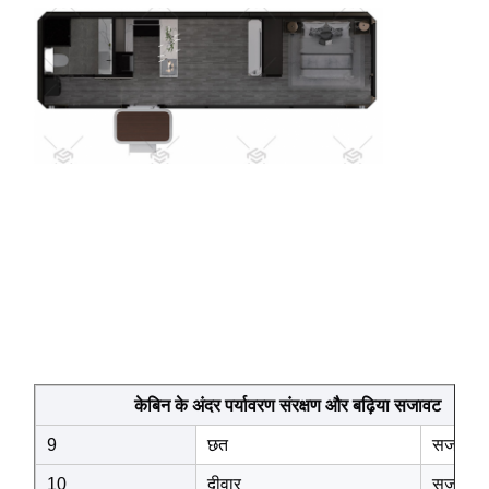
केबिन के अंदर पर्यावरण संरक्षण और बढ़िया सजावट
9
छत
सजावटी ए
10
दीवार
सजावटी ए