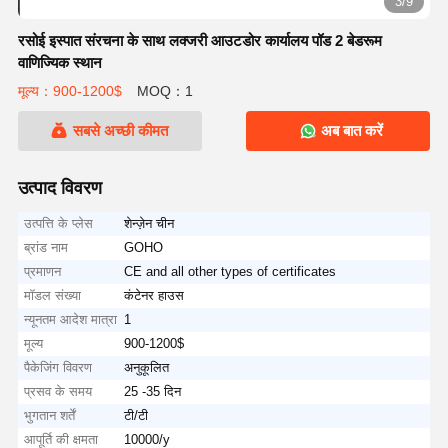
3/9
रसोई इस्पात संरचना के साथ लक्जरी आउटडोर कार्यालय पॉड 2 बेडरूम
वाणिज्यिक स्थान
मूल्य：900-1200$
MOQ：1
सबसे अच्छी कीमत
अब बात करें
उत्पाद विवरण
उत्पत्ति के प्लेस
शेन्ज़ेन चीन
ब्रांड नाम
GOHO
प्रमाणन
CE and all other types of certificates
मॉडल संख्या
कंटेनर हाउस
न्यूनतम आदेश मात्रा
1
मूल्य
900-1200$
पैकेजिंग विवरण
अनुकूलित
प्रसव के समय
25 -35 दिन
भुगतान शर्तें
टी/टी
आपूर्ति की क्षमता
10000/y