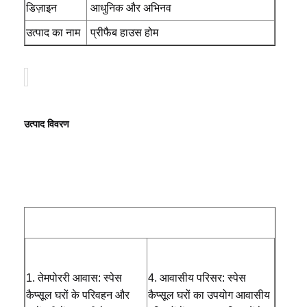
डिज़ाइन
आधुनिक और अभिनव
उत्पाद का नाम
प्रीफैब हाउस होम
सामग्री
गैल्वेनाइज्ड स्टील फ्रेम
रंग
अनुकूलित रंग
लाभ
पर्यावरण के अनुकूल
प्रमाणन
सीई
उत्पाद विवरण 
डिज़ाइन
मानक योजना
परिवहन और
विशेष शिपमेंट
लोड
उपयोग
लैंडस्केप सजावट
आपूर्ति क्षमता
3 यूनिट/यूनिट प्रति सप्ताह
होम
उत्पाद
हमारे बारे में
फैक्टरी यात्रा
1. ते
मपोररी आवास: स्पेस 
4. आवासीय परिसर: स्पेस 
कैप्सूल घरों के परिवहन और 
कैप्सूल घरों का उपयोग आवासीय 