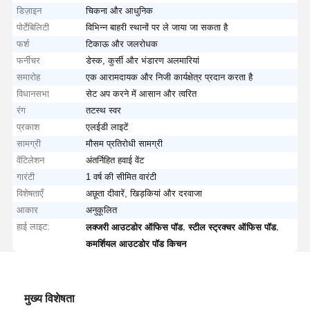
डिज़ाइन
चिकना और आधुनिक
पोर्टेबिलिटी
विभिन्न बाहरी स्थानों पर ले जाया जा सकता है
फर्श
टिकाऊ और जलरोधक
फर्नीचर
डेस्क, कुर्सी और भंडारण अलमारियां
समारोह
एक आरामदायक और निजी कार्यक्षेत्र प्रदान करता है
विधानसभा
सेट अप करने में आसान और त्वरित
रंग
तटस्थ स्वर
प्रकाश
एलईडी लाइटें
सामग्री
मौसम प्रतिरोधी सामग्री
वेंटिलेशन
अंतर्निहित हवाई वेंट
गारंटी
1 वर्ष की सीमित वारंटी
विशेषताएँ
अछूता दीवारें, खिड़कियां और दरवाजा
आकार
अनुकूलित
हाई लाइट:
,
,
लक्जरी आउटडोर ऑफिस पॉड
स्टील स्ट्रक्चर ऑफिस पॉड
कमर्शियल आउटडोर पॉड किचन
मुख्य विशेषता