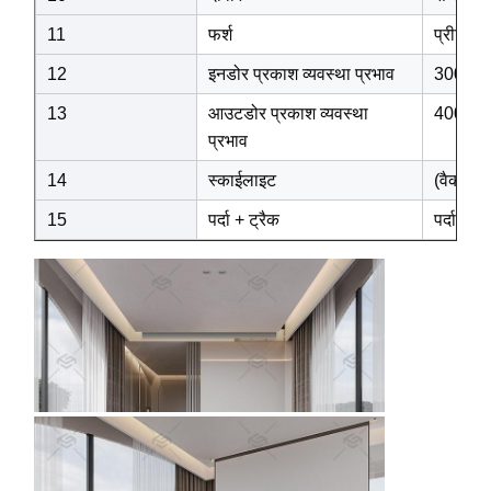
11
फर्श
प्रीमियम
12
इनडोर प्रकाश व्यवस्था प्रभाव
3000K गर
13
आउटडोर प्रकाश व्यवस्था
4000K ग
प्रभाव
14
स्काईलाइट
(वैकल्पि
15
पर्दा + ट्रैक
पर्दा और 