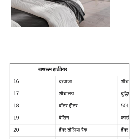
बाथरूम हार्डवेयर
16
दरवाजा
शौचालय गो
17
शौचालय
बुद्धिमान
18
वॉटर हीटर
50L वॉटर
19
बेसिन
काउंटरटॉ
20
हैंगर तौलिया रैक
हैंगर तौलि