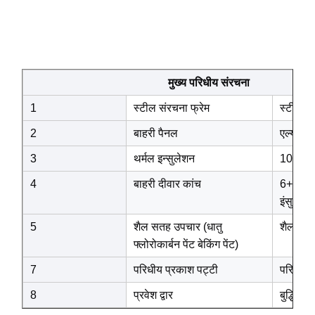
मुख्य परिधीय संरचना
1
स्टील संरचना फ्रेम
स्टील सं
2
बाहरी पैनल
एल्यूमीन
3
थर्मल इन्सुलेशन
100 मिमी
4
बाहरी दीवार कांच
6+18A+6
इंसुलेटिं
5
शैल सतह उपचार (धातु
शैल सतह 
फ्लोरोकार्बन पेंट बेकिंग पेंट)
7
परिधीय प्रकाश पट्टी
परिधीय प
8
प्रवेश द्वार
बुद्धिमा