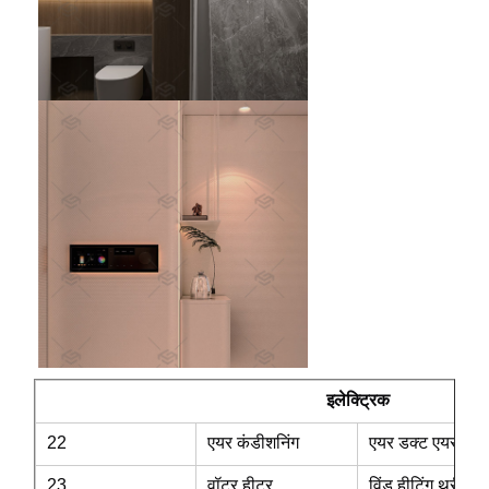
इलेक्ट्रिक
22
एयर कंडीशनिंग
एयर डक्ट एयर कंड
23
वॉटर हीटर
विंड हीटिंग थ्री-इन