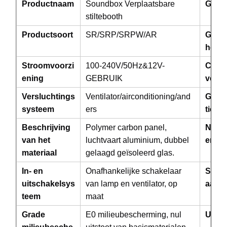
Productnaam
Soundbox Verplaatsbare
Garan
stiltebooth
Productsoort
SR/SRP/SRPW/AR
Groot
het p
Stroomvoorzi
100-240V/50Hz&12V-
Centr
ening
GEBRUIK
verli
Versluchtings
Ventilator/airconditioning/and
Gelui
systeem
ers
tie
Beschrijving
Polymer carbon panel,
Nave
van het
luchtvaart aluminium, dubbel
ervic
materiaal
gelaagd geïsoleerd glas.
In- en
Onafhankelijke schakelaar
Speci
uitschakelsys
van lamp en ventilator, op
aanbi
teem
maat
Thuis
Producten
Over Ons
Fabrieksreis
Grade
E0 milieubescherming, nul
Uitge