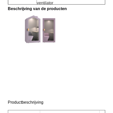
ventilator
Beschrijving van de producten
★Stil deur slot
Geluidsreductie
STC 25dB (±3dB) en RT0,25s (±0,1s)
effect
Home Office, woonkamer, appartement, sc
Toepassing
vrijetijdsvoorzieningen, supermarkt, overig
Productbeschrijving