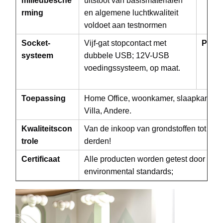
milieubesche
uitstoot van basismaterialen
rming
en algemene luchtkwaliteit
voldoet aan testnormen
Kwaliteitscont
Contacteer
Nieuws
Praatje Nu
Socket-
Vijf-gat stopcontact met
Pakk
Role
Ons
systeem
dubbele USB; 12V-USB
voedingssysteem, op maat.
Geluiddichte Bureaupeul
Buiten kantoor pod
Toepassing
Home Office, woonkamer, slaapkamer, ,
Villa, Andere.
Stoomsauna's
Kwaliteitscon
Van de inkoop van grondstoffen tot de 
De Harder van het ijsbad
trole
derden!
Thuiskantoor Pod
Certificaat
Alle producten worden getest door SG
environmental standards;
ijsbadbad
Accessoires voor ijsbadmachines
elektrische saunaverwarmer