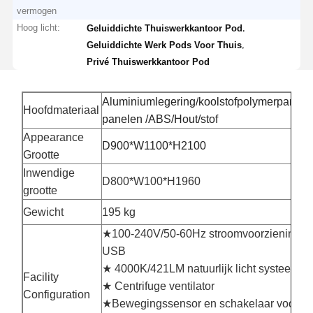
vermogen
Hoog licht:
,
Geluiddichte Thuiswerkkantoor Pod
,
Geluiddichte Werk Pods Voor Thuis
Privé Thuiswerkkantoor Pod
Aluminiumlegering/
koolstofpolymerpanel
Hoofdmateriaal
panelen /ABS/Hout/stof
Appearance
D900*W1100*H2100
Grootte
Inwendige
D800*W100*H1960
grootte
Gewicht
195 kg
★100-240V/50-60Hz stroomvoorziening &
USB
★ 4000K/421LM natuurlijk licht systeem
Facility
★ Centrifuge ventilator
Configuration
★Bewegingssensor en schakelaar voor lic