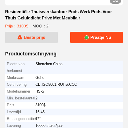
1/2
Residentiële Thuiswerkkantoor Pods Werk Pods Voor
Thuis Geluiddicht Privé Met Meubilair
Prijs：3100$
MOQ：2
Beste prijs
Praatje Nu
Productomschrijving
Plaats van
Shenzhen China
herkomst
Merknaam
Goho
Certificering
CE,ISO9001,ROHS,CCC
Modelnummer
HS-S
Min. bestelaantal
2
Prijs
3100$
Levertijd
15-45
Betalingscondities
T/T
Levering
10000 stuks/jaar