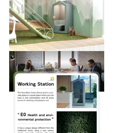
Sauna-accessoires
Kantoormeubelen
draagbare airconditioner
AC Raamventilatiekit