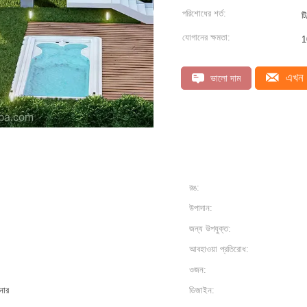
পরিশোধের শর্ত:
টি
যোগানের ক্ষমতা:
1
এখন 
ভালো দাম
রঙ:
উপাদান:
জন্য উপযুক্ত:
আবহাওয়া প্রতিরোধ:
ওজন:
শনার
ডিজাইন: