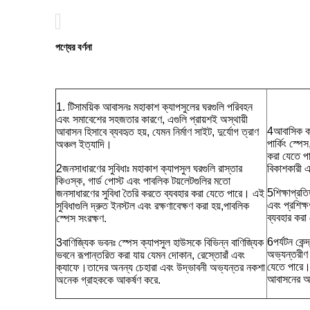
পণ্যের বর্ণনা
1. টি
সাময়িক আবাসনঃ মহাকাশ ক্যাপসুলের ঘরগুলি পরিবহন 
এবং সমাবেশের সহজতার কারণে, এগুলি প্রায়শই অস্থায়ী 
4আবাসিক কমপ
আবাসন হিসাবে ব্যবহৃত হয়, যেমন নির্মাণ সাইট, দুর্যোগ ত্রাণ 
পার্কিং স্পে
অঞ্চল ইত্যাদি।
করা যেতে পা
2জনসাধারণের সুবিধাঃ মহাকাশ ক্যাপসুল ঘরগুলি রাস্তার 
বিকাশকারী এব
কিওস্ক, গার্ড পোস্ট এবং পাবলিক টয়লেটগুলির মতো 
5শিক্ষাপ্রতি
জনসাধারণের সুবিধা তৈরি করতে ব্যবহার করা যেতে পারে। এই 
এবং প্রশিক্ষ
সুবিধাগুলি দ্রুত ইনস্টল এবং রক্ষণাবেক্ষণ করা হয়,পাবলিক 
ব্যবহার করা
স্পেস সংরক্ষণ.
6পর্যটন কেন্
3বাণিজ্যিক ভবনঃ স্পেস ক্যাপসুল হাউসকে বিভিন্ন বাণিজ্যিক 
অভ্যন্তরীণ স
ভবনে রূপান্তরিত করা যায় যেমন দোকান, রেস্তোরাঁ এবং 
যেতে পারে।প
ক্যাফে।তাদের অনন্য চেহারা এবং উদ্ভাবনী অভ্যন্তর নকশা 
আবাসনের অভ
অনেক গ্রাহককে আকর্ষণ করে.