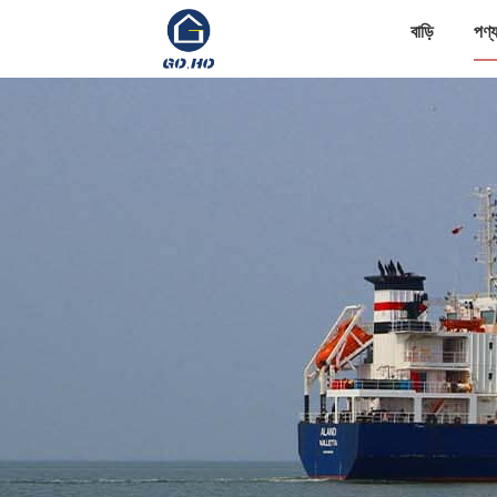
বাড়ি
পণ্