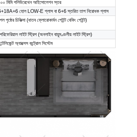
১০০ মিমি পলিউরেথেন আইসোলেশন স্তর
6+18A+6 হোল LOW-E গ্লাস বা 6+6 স্তরিত তাপ নিরোধক গ্লাস
েল পৃষ্ঠের চিকিত্সা (ধাতব ফ্লোরোকার্বন পেইন্ট বেকিং পেইন্ট)
েরিফেরিয়াল লাইট স্ট্রিপ (অনলাইন বায়ুমণ্ডলীয় লাইট স্ট্রিপ)
ন্টেলিজেন্ট অ্যাক্সেস কন্ট্রোল সিস্টেম