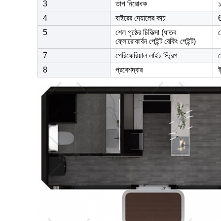
3
তাপ নিরোধক
4
বাইরের দেয়ালের কাচ
5
শেল পৃষ্ঠের চিকিত্সা (ধাতব
শ
ফ্লোরোকার্বন পেইন্ট বেকিং পেইন্ট)
7
পেরিফেরিয়াল লাইট স্ট্রিপ
প
8
প্রবেশদ্বার
ই