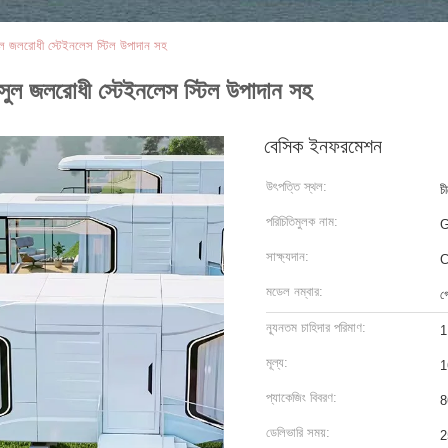
ল জলরোধী স্টেইনলেস স্টিল উপাদান সহ
ুল জলরোধী স্টেইনলেস স্টিল উপাদান সহ
বেসিক ইনফরমেশন
উৎপত্তি স্থল:
চ
পরিচিতিমুলক নাম:
সাক্ষ্যদান:
মডেল নম্বার:
গ
ন্যূনতম চাহিদার পরিমাণ:
1
মূল্য:
1
প্যাকেজিং বিবরণ:
8
ডেলিভারি সময়:
2