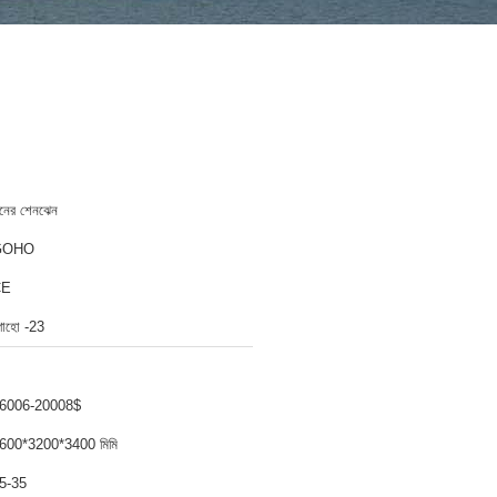
ীনের শেনঝেন
GOHO
CE
োহো -23
6006-20008$
600*3200*3400 মিমি
5-35