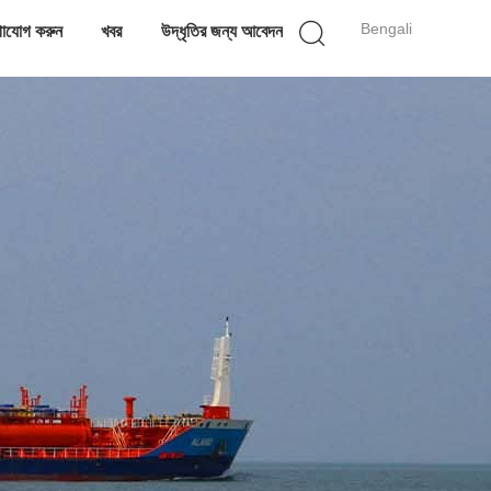
Bengali
াযোগ করুন
খবর
উদ্ধৃতির জন্য আবেদন