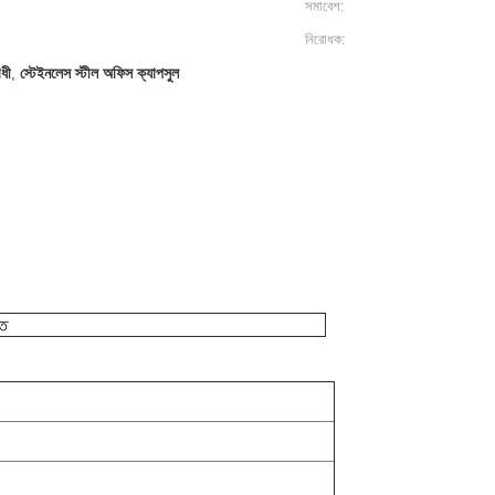
সমাবেশ:
নিরোধক:
ধী
স্টেইনলেস স্টীল অফিস ক্যাপসুল
,
াত