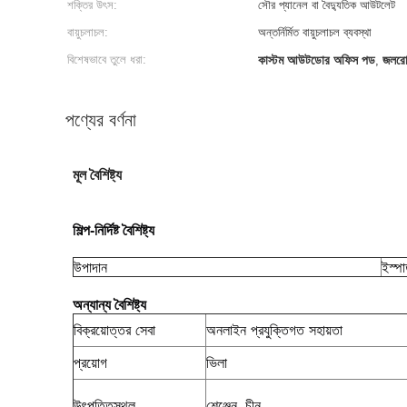
শক্তির উৎস:
সৌর প্যানেল বা বৈদ্যুতিক আউটলেট
বায়ুচলাচল:
অন্তর্নির্মিত বায়ুচলাচল ব্যবস্থা
বিশেষভাবে তুলে ধরা:
কাস্টম আউটডোর অফিস পড
জলরো
,
পণ্যের বর্ণনা
মূল বৈশিষ্ট্য
শিল্প-নির্দিষ্ট বৈশিষ্ট্য
উপাদান
ইস্প
অন্যান্য বৈশিষ্ট্য
বিক্রয়োত্তর সেবা
অনলাইন প্রযুক্তিগত সহায়তা
প্রয়োগ
ভিলা
উৎপত্তিস্থল
শেঞ্জেন, চীন