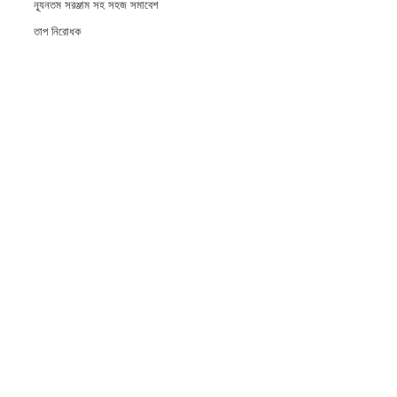
ন্যূনতম সরঞ্জাম সহ সহজ সমাবেশ
তাপ নিরোধক