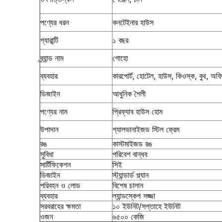
পণ্যের ধরন
কনটেইনার হাউস
গ্যারান্টি
১ বছর
ব্র্যান্ড নাম
গোহো
ব্যবহার
কারপোর্ট, হোটেল, হাউস, কিওস্ক, বুথ, অফিস, স
ডিজাইন
আধুনিক শৈলী
পণ্যের নাম
প্রিফ্যাব হাউস হোম
উপাদান
গ্যালভানাইজড স্টিল ফ্রেম
রঙ
কাস্টমাইজড রঙ
সুবিধা
পরিবেশ বান্ধব
সার্টিফিকেশন
সিই
ডিজাইন
স্ট্যান্ডার্ড প্ল্যান
পরিবহন ও লোড
বিশেষ চালান
ব্যবহার
ল্যান্ডস্কেপ সজ্জা
সরবরাহের ক্ষমতা
১০ ইউনিট/সপ্তাহে ইউনিট
ওজন
৬৫০০ কেজি