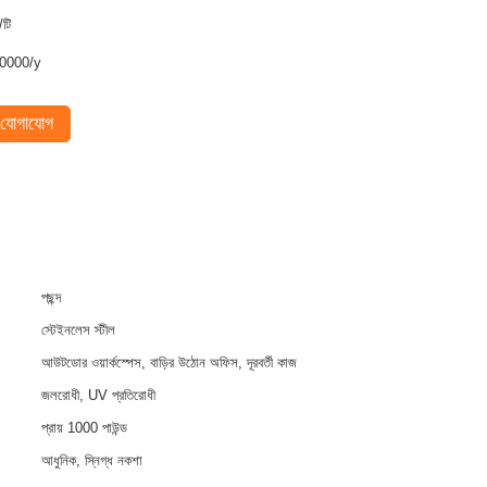
/টি
0000/y
যোগাযোগ
পছন্দ
স্টেইনলেস স্টীল
আউটডোর ওয়ার্কস্পেস, বাড়ির উঠোন অফিস, দূরবর্তী কাজ
জলরোধী, UV প্রতিরোধী
প্রায় 1000 পাউন্ড
আধুনিক, স্নিগ্ধ নকশা