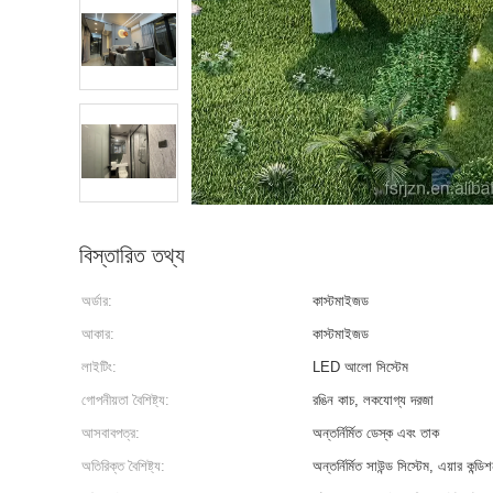
বিস্তারিত তথ্য
অর্ডার:
কাস্টমাইজড
আকার:
কাস্টমাইজড
লাইটিং:
LED আলো সিস্টেম
গোপনীয়তা বৈশিষ্ট্য:
রঙিন কাচ, লকযোগ্য দরজা
আসবাবপত্র:
অন্তর্নির্মিত ডেস্ক এবং তাক
অতিরিক্ত বৈশিষ্ট্য:
অন্তর্নির্মিত সাউন্ড সিস্টেম, এয়ার কন্ডি