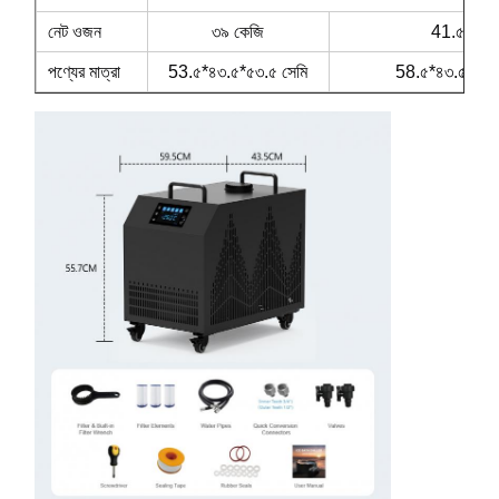
নেট ওজন
৩৯ কেজি
41.৫ কেজ
পণ্যের মাত্রা
53.৫*৪৩.৫*৫৩.৫ সেমি
58.৫*৪৩.৫*৫৩.৫