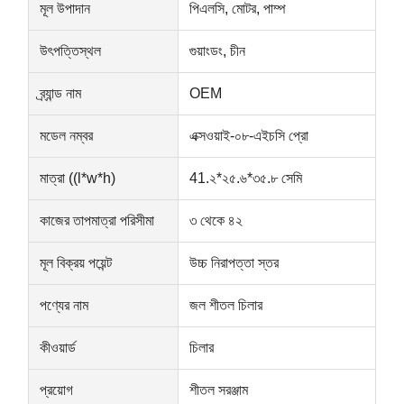
মূল উপাদান
পিএলসি, মোটর, পাম্প
উৎপত্তিস্থল
গুয়াংডং, চীন
ব্র্যান্ড নাম
OEM
মডেল নম্বর
এক্সওয়াই-০৮-এইচসি প্রো
মাত্রা ((l*w*h)
41.২*২৫.৬*৩৫.৮ সেমি
কাজের তাপমাত্রা পরিসীমা
৩ থেকে ৪২
মূল বিক্রয় পয়েন্ট
উচ্চ নিরাপত্তা স্তর
পণ্যের নাম
জল শীতল চিলার
কীওয়ার্ড
চিলার
বাড়ি
পণ্য
আমাদের সম্পর্কে
কারখানা ভ্রমণ
প্রয়োগ
শীতল সরঞ্জাম