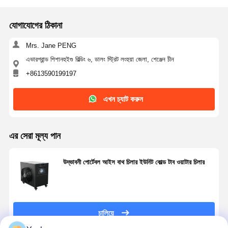
যোগাযোগের ঠিকানা
Mrs. Jane PENG
এভারগ্রান্ড শিশানহুইগু বিল্ডিং ৬, ডালং স্ট্রিট লংহুয়া জেলা, শেঞ্জেন চীন
+8613590199197
এখন চ্যাট করুন
এর সেরা মূল্য পান
উদ্ভাবনী পোর্টেবল আইস বাথ চিলার ইউনিট কোল্ড টাব ওয়াটার চিলার
চালিয়ে