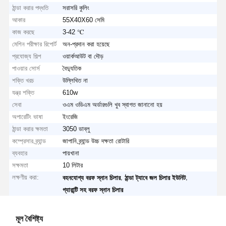
ঠান্ডা করার পদ্ধতি
সরাসরি কুলিং
আকার
55X40X60 সেমি
কাজ করছে
3-42 ℃
মেশিন পরীক্ষার রিপোর্ট
অন-প্রদান করা হয়েছে
প্রযোজ্য শিল্প
ওয়ার্কআউট বা দৌড়
পাওয়ার সোর্স
বৈদ্যুতিক
শক্তি খরচ
উল্লিখিত না
যন্ত্র শক্তি
610w
সেবা
ওএম ওডিএম অর্ডারগুলি খুব স্বাগত জানানো হয়
অপারেটিং ভাষা
ইংরেজি
ঠান্ডা করার ক্ষমতা
3050 ডাব্লু
কম্প্রেসার ব্র্যান্ড
জাপানি ব্র্যান্ড উচ্চ দক্ষতা রোটারি
ব্যবহার
পায়খানা
সক্ষমতা
10 লিটার
লক্ষণীয় করা:
,
,
বহনযোগ্য বরফ স্নান চিলার
ঠান্ডা ট্যাবে জল চিলার ইউনিট
গ্যারান্টি সহ বরফ স্নান চিলার
মূল বৈশিষ্ট্য