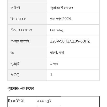
কার্যাবলী
প্রচলিত শীতল জল
মান নিয়ন্ত্রণ
আমাদের সাথে
খবর
এখন চ্যাট করুন
বিপণনের ধরন
গরম পণ্য 2024
যোগাযোগ করুন
শীতল করার ক্ষমতা
৮৬৫ ডাব্লু
সাউন্ডইনসুলেটেড অফিস পড
পাওয়ার সাপ্লাই
220V-50HZ/110V-60HZ
আউটডোর অফিস পড
রঙ
কালো, সাদা
স্টিম সাউনা রুম
গ্যারান্টি
১ বছর
আইস বাথ চিলার
MOQ
1
হোম অফিস পড
বরফ স্নান
প্যাকেজিং এবং বিতরণ
বরফ স্নান মেশিনের আনুষাঙ্গিক
বিক্রয় ইউনিট
একক পয়েন্ট
বৈদ্যুতিক সনা হিটার