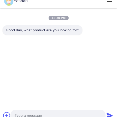
Yashan
প্রস্তাবিত পণ্য
12:30 PM
Good day, what product are you looking for?
মিনি ০.৩এইচপি
430W আইস ডুব
স্মার্ট আইস বাথ চিলার
স্টেইনলেস স্টিল
কোল্ড প্লাঞ্জ চিলার
চিলার ওজোন চক্র
ওয়াইফাই ১এইচপি
আইস বাথ চিলার
আইস প্লাঞ্জ চিলার
ব্যবহার মাল্টিফাংশনাল
৩-৪৩ ডিগ্রি
খেলাধুলা পুনরুদ্
উচ্চ দক্ষতা সহ ফিল্টার
উচ্চ নিরাপত্তা স্তর
আউটডোর ও ইএম
জন্য উচ্চ
পরিষেবা সহ
উৎপাদনশীলতা এ
ভালো দাম
ভালো দাম
ভালো দাম
ভালো দাম
মানসিক স্বাস্থ্য
বাড়ি
আমাদের সম্পর্কে
Desktop Site
সাইট ম্যাপ
গোপনীয়তা নীতি
গুণ
সাউন্ডইনসুলেটেড অফিস পড
চীন কারখানা.Copyright © 2026 Shenzhen Yashan
International Trade Co., Ltd. All Rights Reserved.