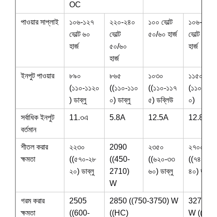
OC
পাওয়ার সাপ্লাই
১০৬-১২৭
২২০-২৪০
১০০ ভোল্ট
১০৬-১২৭
ভোল্ট ৬০
ভোল্ট
৫০/৬০ হার্জ
ভোল্ট ৬০
হার্জ
৫০/৬০
হার্জ
হার্জ
ইনপুট পাওয়ার
৮৯০
৮৬৫
১০৩০
১১৫০
(১১০-১১২০
((১১০-১১০
((১১০-১১৭
(১১০-১২৭
) ডাব্লু
০) ডাব্লু
৫) ডব্লিউ
০)
সর্বাধিক ইনপুট
11.৩এ
5.8A
12.5A
12.8A
বর্তমান
শীতল করার
২২৩০
2090
২৩৫০
২৭০০
ক্ষমতা
((৫৭০-২৮
((450-
((৬২০-৩৩
((৭৪০-৩৮
২০) ডাব্লু
2710)
৬০) ডাব্লু
৪০) ডাব্লু
W
গরম করার
2505
2850 ((750-3750) W
3270 ((
ক্ষমতা
((600-
((HC)
W ((HC)