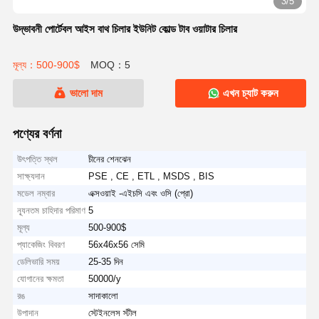
3/5
উদ্ভাবনী পোর্টেবল আইস বাথ চিলার ইউনিট কোল্ড টাব ওয়াটার চিলার
মূল্য：500-900$
MOQ：5
ভালো দাম
এখন চ্যাট করুন
পণ্যের বর্ণনা
উৎপত্তি স্থল
চীনের শেনঝেন
সাক্ষ্যদান
PSE , CE , ETL , MSDS , BIS
মডেল নম্বার
এক্সওয়াই -এইচসি এবং ওসি (প্রো)
ন্যূনতম চাহিদার পরিমাণ
5
মূল্য
500-900$
প্যাকেজিং বিবরণ
56x46x56 সেমি
ডেলিভারি সময়
25-35 দিন
যোগানের ক্ষমতা
50000/y
রঙ
সাদাকালো
উপাদান
স্টেইনলেস স্টীল