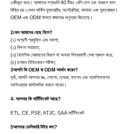
একীভূত করে। আমাদের পণ্যগুলি 40 টিরও বেশি দেশ এবং অঞ্চলে ভাল 
বিক্রি হয়।যেমন মার্কিন যুক্তরাষ্ট্র, অস্ট্রেলিয়া, কানাডা এবং যুক্তরাজ্য। 
OEM এবং ODM ক্ষমতা বাজারের অনুগ্রহ জিতেছে।
2কেন আমাদের বেছে নিলে?
(১) অগ্রণী প্রযুক্তি এবং নকশা;
(২) বিপণন সহায়তা;
(৩) বৈদেশিক মেরামতের বিভাগ যা অনন্য বিশ্বব্যাপী সেবা প্রদান করে;
(৪) গুণমান নিশ্চিতকরণ পরীক্ষা;
3আপনি কি OEM বা ODM সমর্থন করেন?
হ্যাঁ, আপনি আপনার রঙ, লোগো, চেহারা, ফাংশন এবং অ্যাপ্লিকেশন 
সফটওয়্যার কাস্টমাইজ করতে পারেন।
4- আপনার কি সার্টিফিকেট আছে?
ETL, CE, PSE, ATJC, SAA সার্টিফিকেট
5আপনার ডেলিভারি টাইম কত?