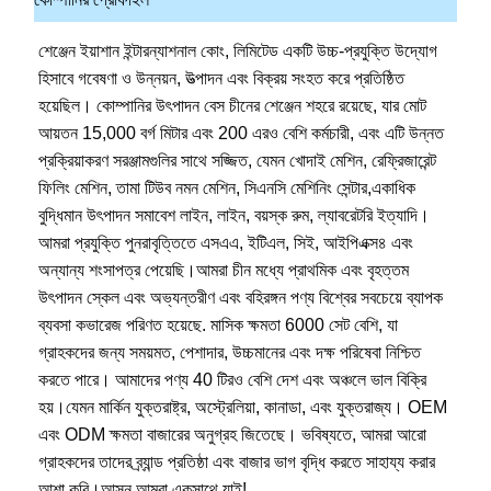
শেঞ্জেন ইয়াশান ইন্টারন্যাশনাল কোং, লিমিটেড একটি উচ্চ-প্রযুক্তি উদ্যোগ 
হিসাবে গবেষণা ও উন্নয়ন, উত্পাদন এবং বিক্রয় সংহত করে প্রতিষ্ঠিত 
হয়েছিল। কোম্পানির উৎপাদন বেস চীনের শেঞ্জেন শহরে রয়েছে, যার মোট 
আয়তন 15,000 বর্গ মিটার এবং 200 এরও বেশি কর্মচারী, এবং এটি উন্নত 
প্রক্রিয়াকরণ সরঞ্জামগুলির সাথে সজ্জিত, যেমন খোদাই মেশিন, রেফ্রিজারেন্ট 
ফিলিং মেশিন, তামা টিউব নমন মেশিন, সিএনসি মেশিনিং সেন্টার,একাধিক 
বুদ্ধিমান উৎপাদন সমাবেশ লাইন, লাইন, বয়স্ক রুম, ল্যাবরেটরি ইত্যাদি।
আমরা প্রযুক্তি পুনরাবৃত্তিতে এসএএ, ইটিএল, সিই, আইপিএক্স৪ এবং 
অন্যান্য শংসাপত্র পেয়েছি।আমরা চীন মধ্যে প্রাথমিক এবং বৃহত্তম 
উৎপাদন স্কেল এবং অভ্যন্তরীণ এবং বহিরঙ্গন পণ্য বিশ্বের সবচেয়ে ব্যাপক 
ব্যবসা কভারেজ পরিণত হয়েছে. মাসিক ক্ষমতা 6000 সেট বেশি, যা 
গ্রাহকদের জন্য সময়মত, পেশাদার, উচ্চমানের এবং দক্ষ পরিষেবা নিশ্চিত 
করতে পারে। আমাদের পণ্য 40 টিরও বেশি দেশ এবং অঞ্চলে ভাল বিক্রি 
হয়।যেমন মার্কিন যুক্তরাষ্ট্র, অস্ট্রেলিয়া, কানাডা, এবং যুক্তরাজ্য। OEM 
এবং ODM ক্ষমতা বাজারের অনুগ্রহ জিতেছে। ভবিষ্যতে, আমরা আরো 
গ্রাহকদের তাদের ব্র্যান্ড প্রতিষ্ঠা এবং বাজার ভাগ বৃদ্ধি করতে সাহায্য করার 
আশা করি।আসুন আমরা একসাথে যাই!