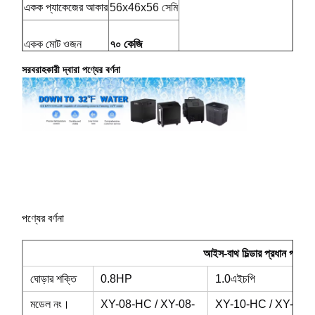
একক প্যাকেজের আকার
56x46x56 সেমি
সাউনা আনুষাঙ্গিক
একক মোট ওজন
৭০ কেজি
অফিসের আসবাবপত্র
সরবরাহকারী দ্বারা পণ্যের বর্ণনা
পোর্টেবল এয়ার কন্ডিশনার
এসি উইন্ডো ভেন্ট কিট
পণ্যের বর্ণনা
আইস-বাথ চিল্ডার প্রধান প্রযুক
ঘোড়ার শক্তি
0.8HP
1.0এইচপি
মডেল নং।
XY-08-HC / XY-08-
XY-10-HC / XY-10-