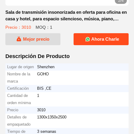
3/4
Sala de transmisión insonorizada en oferta para oficina en
casa y hotel, para espacio silencioso, música, piano,
instrumentos, transmisión en vivo, negociación y charlas
Precio：3010
MOQ：1
Mejor precio
Ahora Charle
Descripción De Producto
Lugar de origen
Shenzhen
Nombre de la
GOHO
marca
Certificación
BIS ,CE
Cantidad de
1
orden mínima
Precio
3010
Detalles de
1300x1350x2500
empaquetado
Tiempo de
3 semanas