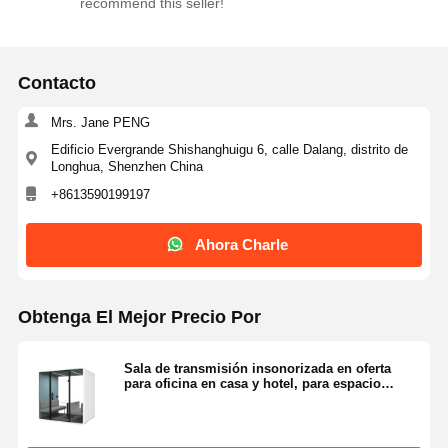
recommend this seller!
a
ll
Contacto
e
Mrs. Jane PENG
Edificio Evergrande Shishanghuigu 6, calle Dalang, distrito de
r,
Longhua, Shenzhen China
+8613590199197
G
Ahora Charle
i
m
Obtenga El Mejor Precio Por
n
Sala de transmisión insonorizada en oferta
para oficina en casa y hotel, para espacio
a
silencioso, música, piano, instrumentos,
transmisión en vivo, negociación y charlas
s