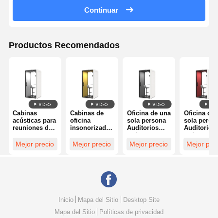
Continuar
i
o
Productos Recomendados
,
S
a
Cabinas
Cabinas de
Oficina de una
Oficina de
acústicas para
oficina
sola persona
sola perso
l
reuniones de
insonorizadas
Auditorios
Auditorios
oficina,
para oficina,
acústicos de
acústicos 
aislamiento
módulos
reuniones
reuniones
Mejor precio
Mejor precio
Mejor precio
Mejor pre
ó
acústico,
extraíbles
aislamiento
aislamient
cabina
para teléfono
acústico
acústico
silenciosa de
oficina silente
oficina sile
n
oficina
Inicio
Mapa del Sitio
Desktop Site
Mapa del Sitio
Políticas de privacidad