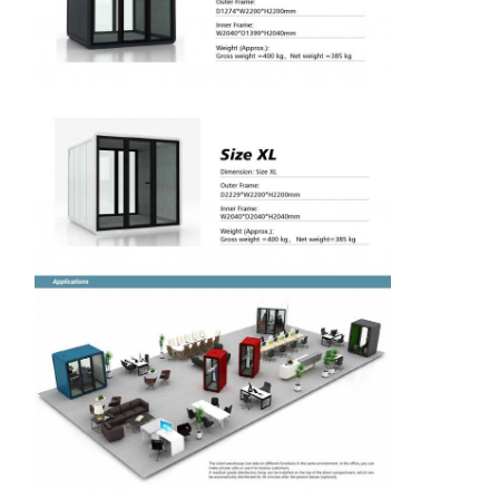
a
if
d
i
a
c
i
o
d
e
o
fi