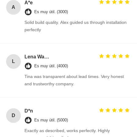
r
A*e
A
Es muy útil. (3000)
m
Solid build quality. Alex guided us through installation
perfectly
e
r
Lena Wagner
c
L
Es muy útil. (4000)
a
Tina was transparent about lead times. Very honest
and trustworthy company.
d
o
D*n
,
D
Es muy útil. (5000)
T
Exactly as described, works perfectly. Highly